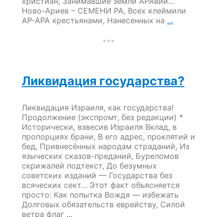
христиан, Занимавшие земли АРАвии…
Ново-Ариев – СЕМЕНИ РА, Всех клеймили
Историко-
АР-АРА крестьянами, Нанесенных на
…
стратегиче
вопрос!
Ликвидация государства?
Ликвидация Израиля, как государства!
Продолжение (экспромт, без редакции) *
Исторически, взвесив Израиля Вклад, в
пропорциях брани, В его адрес, проклятий и
бед, Привнесённых народам страданий, Из
языческих сказов-преданий, Буреломов
скрижалей подтекст, До безумных
советских изданий — Государства без
всяческих сект… Этот факт объясняется
просто: Как попытка Вождя — избежать
Долговых обязательств еврейству, Силой
Ликвидация
ветра флаг
…