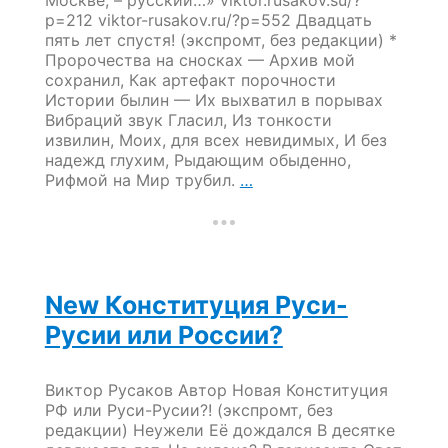
Москве, – русский…» viktor.rusakov.su/?
p=212 viktor-rusakov.ru/?p=552 Двадцать
пять лет спустя! (экспромт, без редакции) *
Пророчества на сносках — Архив мой
сохранил, Как артефакт порочности
Истории былин — Их выхватил в порывах
Вибраций звук Гласил, Из тонкости
извилин, Моих, для всех невидимых, И без
надежд глухим, Рыдающим обыденно,
Двадцать
Рифмой на Мир трубил.
…
пять
лет
спустя…
New Конституция Руси-
Русии или России?
Виктор Русаков Автор Новая Конституция
РФ или Руси-Русии?! (экспромт, без
редакции) Неужели Её дождался В десятке