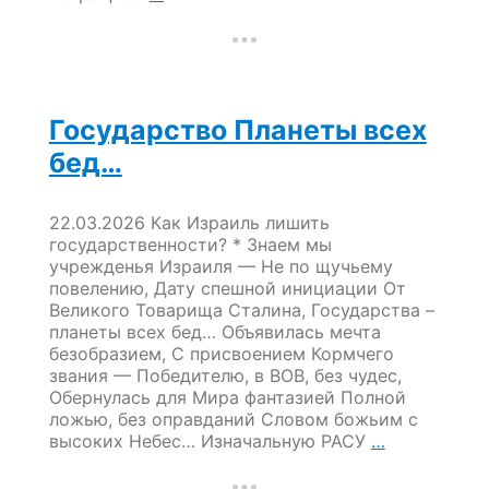
государства?
Государство Планеты всех
бед…
22.03.2026 Как Израиль лишить
государственности? * Знаем мы
учрежденья Израиля — Не по щучьему
повелению, Дату спешной инициации От
Великого Товарища Сталина, Государства –
планеты всех бед… Объявилась мечта
безобразием, С присвоением Кормчего
звания — Победителю, в ВОВ, без чудес,
Обернулась для Мира фантазией Полной
ложью, без оправданий Словом божьим с
Государств
высоких Небес… Изначальную РАСУ
…
Планеты
всех