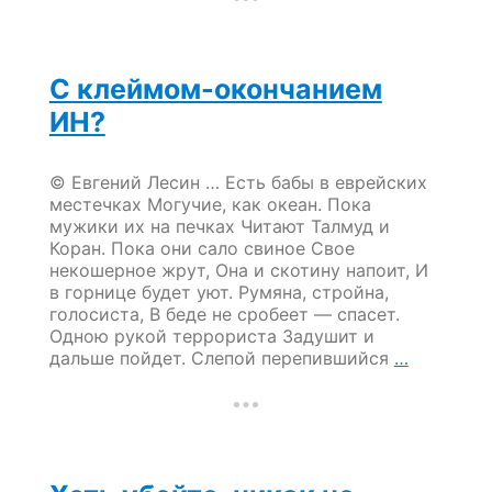
бед…
С клеймом-окончанием
ИН?
© Евгений Лесин … Есть бабы в еврейских
местечках Могучие, как океан. Пока
мужики их на печках Читают Талмуд и
Коран. Пока они сало свиное Свое
некошерное жрут, Она и скотину напоит, И
в горнице будет уют. Румяна, стройна,
голосиста, В беде не сробеет — спасет.
Одною рукой террориста Задушит и
С
дальше пойдет. Слепой перепившийся
…
клеймом
окончани
ИН?