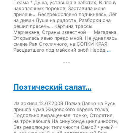
Поэма * Душа, уставшая в заботах, В плену
накопленных пороков, Заставила меня
прилечь… Беспрекословно подчиняясь, Лёг
на диван Душе на радость, Разборки сна
решил пресечь… Картина трассы
Марчекана, Страны известной — Магадана,
Открылась явью предо мной. Не удивляясь
смене Рая Столичного, на СОПКИ КРАЯ,
Поэма
Расцветшего под майский зной Народ
…
«Тюремн
сон»
Поэтический салат…
Из архива 12.07.2009 Поэма Давно на Русь
пришла чума Жидовского евреев толка,
Подпольно выращенная, тонко, Столетия,
на трон взошла На синусоиде цикличности,
Без революции типичности Самой чумы? –