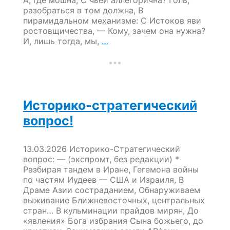
А, где мошна, С чьей аллегорична? Голь,
разобраться в том должна, В
пирамидальном механизме: С Истоков яви
ростовщичества, — Кому, зачем она нужна?
Поэтический
И, лишь тогда, мы,
…
салат…
Историко-стратегический
вопрос!
13.03.2026 Историко-Стратегический
вопрос: — (экспромт, без редакции) *
Разбирая тандем в Иране, Гегемона войны
по частям Иудеев — США и Израиля, В
Драме Азии состраданием, Обнаруживаем
выживание Ближневосточных, центральных
стран… В кульминации прайдов мирян, До
«явления» Бога избрания Сына божьего, до