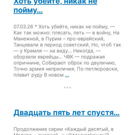
Хоть убейте, никак не
пойму…
07.03.26 * Хоть убейте, никак не пойму, —
Как так можно: плясать, петь — в войну, На
Манежной, в Пурим – про-еврейский,
Танцевали в период советский, Но, чтоб так
— у Кремля — на виду… Никогда, —
оборзели еврейцы… ЧВК — подражая
опричнине, Собирают оброк по двуличию,
Точно армия неприличия, По-петлюровски,
Хоть
плавит руду В новом
…
убейте,
никак
не
пойму…
Двадцать пять лет спустя…
Продолжение серии «Каждый десятый, в