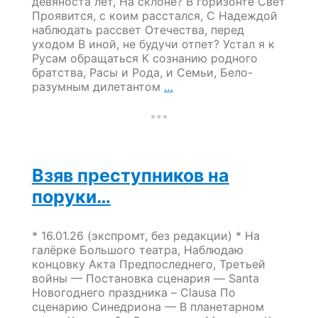
девяноста лет, На склоне? В горизонте Свет
Проявится, с коим расстался, С Надеждой
наблюдать рассвет Отечества, перед
уходом В иной, не будучи отпет? Устал я к
Русам обращаться К сознанию родного
братства, Расы и Рода, и Семьи, Бело-
New
разумным дилетантом
…
Конституция
Руси-
Русии
или
России?
Взяв преступников на
поруки…
* 16.01.26 (экспромт, без редакции) * На
галёрке Большого театра, Наблюдаю
концовку Акта Предпоследнего, Третьей
войны — Постановка сценария — Santa
Новогоднего праздника – Clausa По
сценарию Синедриона — В планетарном