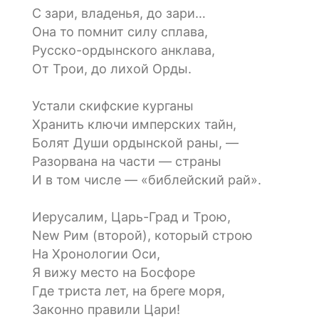
С зари, владенья, до зари…
Она то помнит силу сплава,
Русско-ордынского анклава,
От Трои, до лихой Орды.
Устали скифские курганы
Хранить ключи имперских тайн,
Болят Души ордынской раны, —
Разорвана на части — страны
И в том числе — «библейский рай».
Иерусалим, Царь-Град и Трою,
New Рим (второй), который строю
На Хронологии Оси,
Я вижу место на Босфоре
Где триста лет, на бреге моря,
Законно правили Цари!