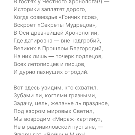
В гостях у Честного Хронолога(!) —
Историки заплатят дорого,
Когда созвездье «Гончих псов»,
Вскроет «Секреты Мудрецов»,
В Оси древнейшей Хронологии,
Где датировка — вне надгробий,
Великих в Прошлом Благородий,
На них лишь — почерк подлецов,
Всех летописцев и писцов,
И дурно пахнущих отродий.
Вот здесь увидим, кто схватил,
Зубами ли, когтями грязными,
Задачу, цель, желанье ль праздное,
Под взором мировых Светил,
Мы возродим «Мираж-картину»,
Не в радзивиловской пустыне, —
Эпюру дат, «Войну и Мир»!