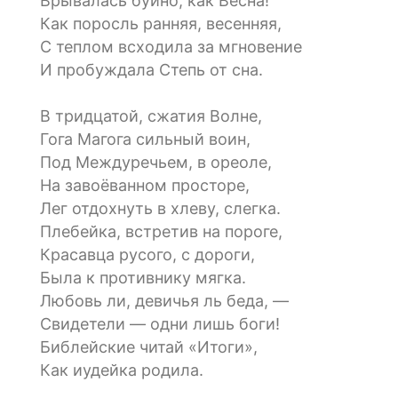
Врывалась буйно, как Весна!
Как поросль ранняя, весенняя,
С теплом всходила за мгновение
И пробуждала Степь от сна.
В тридцатой, сжатия Волне,
Гога Магога сильный воин,
Под Междуречьем, в ореоле,
На завоёванном просторе,
Лег отдохнуть в хлеву, слегка.
Плебейка, встретив на пороге,
Красавца русого, с дороги,
Была к противнику мягка.
Любовь ли, девичья ль беда, —
Свидетели — одни лишь боги!
Библейские читай «Итоги»,
Как иудейка родила.