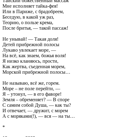
Тайский божественный массаж
Мне исполняет тайка-фея!
Или в Париже, с брадобреем,
Беседую, в какой уж раз,
Теорию, о пользе крема,
После бритья, — такой пассаж!
Не унывай! — Такая доля!
Детей прибрежной полосы
Лукаво увлекает море, —
На всё, как знаем, божья воля!
Я низко кланяюсь, прости,
Как жертва, съеденная морем,
Морской прибрежной полосы…
Не называю, всё же, горем.
Море – не поле перейти, —
Я – утонул, — в его фаворе!
Земля – обременяет? — В споре
С самим собой Душа, — как ты?
И отвечает, — дружит, с морем
А с моряками(!), — вся — на ты…
*