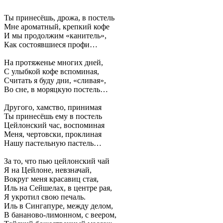
Ты принесёшь, дрожа, в постель
Мне ароматный, крепкий кофе
И мы продолжим «канитель»,
Как состоявшиеся профи…
На протяженье многих дней,
С улыбкой кофе вспоминая,
Считать я буду дни, «сливая»,
Во сне, в моряцкую постель…
Другого, хамство, принимая
Ты принесёшь ему в постель
Цейлонский час, воспоминая
Меня, чертовски, проклиная
Нашу пастельную пастель…
За то, что пью цейлонский чай
Я на Цейлоне, невзначай,
Вокруг меня красавиц стая,
Иль на Сейшелах, в центре рая,
Я укротил свою печаль.
Иль в Сингапуре, между делом,
В бананово-лимонном, с веером,