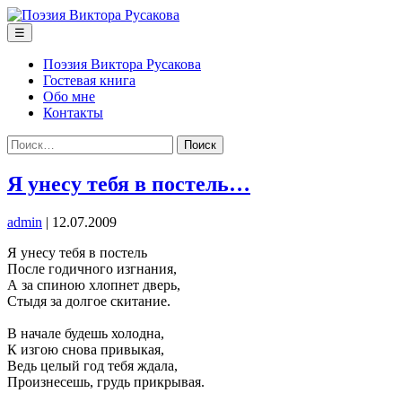
Перейти
к
Меню
☰
содержимому
Поэзия Виктора Русакова
Гостевая книга
Обо мне
Контакты
Найти:
Я унесу тебя в постель…
admin
|
12.07.2009
Я унесу тебя в постель
После годичного изгнания,
А за спиною хлопнет дверь,
Стыдя за долгое скитание.
В начале будешь холодна,
К изгою снова привыкая,
Ведь целый год тебя ждала,
Произнесешь, грудь прикрывая.