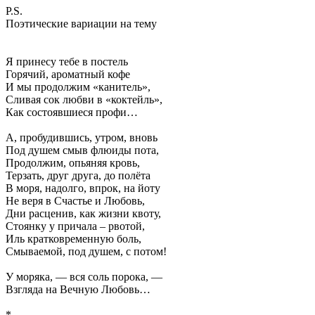
P.S.
Поэтические вариации на тему
Я принесу тебе в постель
Горячий, ароматный кофе
И мы продолжим «канитель»,
Сливая сок любви в «коктейль»,
Как состоявшиеся профи…
А, пробудившись, утром, вновь
Под душем смыв флюиды пота,
Продолжим, опьяняя кровь,
Терзать, друг друга, до полёта
В моря, надолго, впрок, на йоту
Не веря в Счастье и Любовь,
Дни расценив, как жизни квоту,
Стоянку у причала – рвотой,
Иль кратковременную боль,
Смываемой, под душем, с потом!
У моряка, — вся соль порока, —
Взгляда на Вечную Любовь…
*