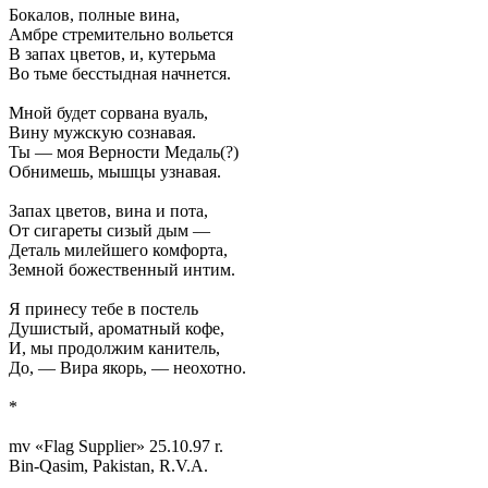
Бокалов, полные вина,
Амбре стремительно вольется
В запах цветов, и, кутерьма
Во тьме бесстыдная начнется.
Мной будет сорвана вуаль,
Вину мужскую сознавая.
Ты — моя Верности Медаль(?)
Обнимешь, мышцы узнавая.
Запах цветов, вина и пота,
От сигареты сизый дым —
Деталь милейшего комфорта,
Земной божественный интим.
Я принесу тебе в постель
Душистый, ароматный кофе,
И, мы продолжим канитель,
До, — Вира якорь, — неохотно.
*
mv «Flag Supplier» 25.10.97 r.
Bin-Qasim, Pakistan, R.V.A.