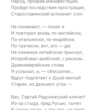
Народ, презрев манифестации,
Пройдя последствия прострации,
Старославянский вспомнит слог.
Не понимают, — понял я
И повторил вновь по-английски,
По-итальянски, по-индийски,
По-гречески, вот, это — да!
На ломаном китайском прыснул,
Испробовал арабский, с риском…
Древнееврейские слова
Я услыхал, и, — обессилен…
Вдруг подлетает к Душе милый
Старик, из дальнего угла: —
Вас, Сергий Радонежский кличет!
Из-за стыда, пред Русью, тычет
В седую грудь, с тех пор, не спит!