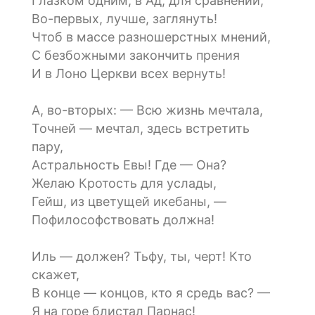
Глазком одним, в Ад, для сравнений,
Во-первых, лучше, заглянуть!
Чтоб в массе разношерстных мнений,
С безбожными закончить прения
И в Лоно Церкви всех вернуть!
А, во-вторых: — Всю жизнь мечтала,
Точней — мечтал, здесь встретить
пару,
Астральность Евы! Где — Она?
Желаю Кротость для услады,
Гейш, из цветущей икебаны, —
Пофилософствовать должна!
Иль — должен? Тьфу, ты, черт! Кто
скажет,
В конце — концов, кто я средь вас? —
Я на горе блистал Парнас!