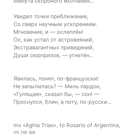
Минута скорбного молчания…
Увидел точки приближение,
Со сверх научным ускорением.
Мгновение, и — ослеплён!
Ох, как устал от астровеяний,
Экстравагантных привидений,
Души сюрпризов, — угнетён…
Явилась, понял, по-французски!
Не запылилась? — Миль пардон,
«Гулящая», сказал бы, — сон! —
Проснулся, блин, в поту, по-русски…
mv «Aghia Trias», to Rosario of Argentina,
15.08.98.