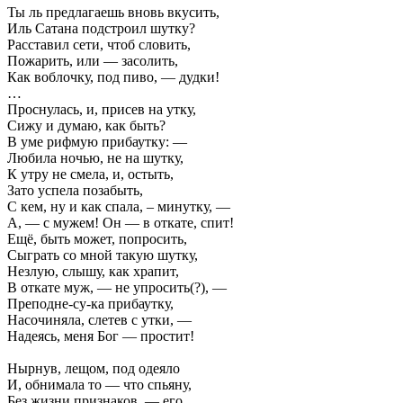
Ты ль предлагаешь вновь вкусить,
Иль Сатана подстроил шутку?
Расставил сети, чтоб словить,
Пожарить, или — засолить,
Как воблочку, под пиво, — дудки!
…
Проснулась, и, присев на утку,
Сижу и думаю, как быть?
В уме рифмую прибаутку: —
Любила ночью, не на шутку,
К утру не смела, и, остыть,
Зато успела позабыть,
С кем, ну и как спала, – минутку, —
А, — с мужем! Он — в откате, спит!
Ещё, быть может, попросить,
Сыграть со мной такую шутку,
Незлую, слышу, как храпит,
В откате муж, — не упросить(?), —
Преподне-су-ка прибаутку,
Насочиняла, слетев с утки, —
Надеясь, меня Бог — простит!
Нырнув, лещом, под одеяло
И, обнимала то — что спьяну,
Без жизни признаков, — его,