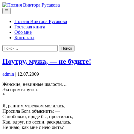
Перейти
к
Меню
☰
содержимому
Поэзия Виктора Русакова
Гостевая книга
Обо мне
Контакты
Найти:
Поутру, мужа, — не будите!
admin
|
12.07.2009
Женские, невинные шалости…
Экспромт-шутка.
*
Я, ранним утречком молилась,
Просила Бога объяснить: —
С любовью, вроде бы, простилась,
Как, вдруг, по осени, раскрылась,
Не знаю, как мне с нею быть?