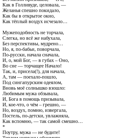
Как в Голливуде, целовала, —
Желанья спешно покидало,
Как бы в открытое окно,
Как тёплый воздух исчезало…
Мужеподобность не торчала,
Слегка, но всё же набухала,
Без перспективы, мудрено…
Но, я, по-бабьи, поворчала,
По-русски, начала сначала,
И, о, мой Бог, — в губах – Оно,
Во сне — торчащее Начало!
Так, и, присела(!), для начала,
А, там — поехало-пошло,
Под сингапурским одеялом,
Вновь моё солнышко взошло:
Любимым мужа обзывала,
И, Бога в помощь призывала,
И, кое-что, о чём – грешно, —
Но, воздух, помню, извергала,
Постель, по-детски, увлажняла,
Как вспомню, — так самой смешно…
*
Поутру, мужа — не будите!
Теплом нирваны обнимите,