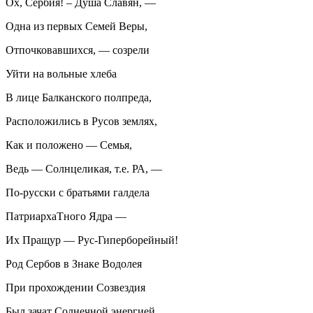
Ох, Сербия! – Душа Славян, —
Одна из первых Семей Веры,
Отпочковавшихся, — созрели
Уйти на вольные хлеба
В лице Балканского полпреда,
Расположились в Русов землях,
Как и положено — Семья,
Ведь — Солнцеликая, т.е. РА, —
По-русски с братьями галдела
ПатриархаТного Ядра —
Их Пращур — Рус-Гиперборейный!
Род Сербов в Знаке Водолея
При прохождении Созвездия
Был зачат Солнечной энергией,