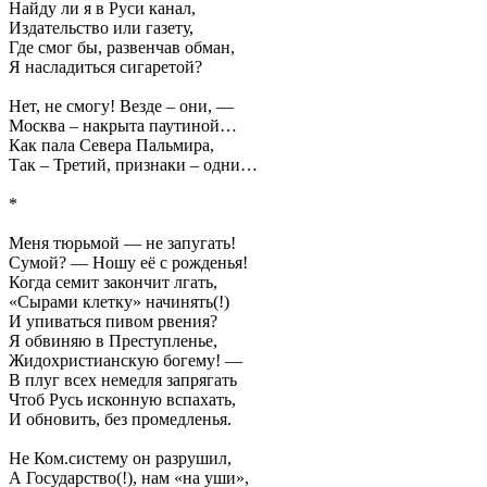
Найду ли я в Руси канал,
Издательство или газету,
Где смог бы, развенчав обман,
Я насладиться сигаретой?
Нет, не смогу! Везде – они, —
Москва – накрыта паутиной…
Как пала Севера Пальмира,
Так – Третий, признаки – одни…
*
Меня тюрьмой — не запугать!
Сумой? — Ношу её с рожденья!
Когда семит закончит лгать,
«Сырами клетку» начинять(!)
И упиваться пивом рвения?
Я обвиняю в Преступленье,
Жидохристианскую богему! —
В плуг всех немедля запрягать
Чтоб Русь исконную вспахать,
И обновить, без промедленья.
Не Ком.систему он разрушил,
А Государство(!), нам «на уши»,