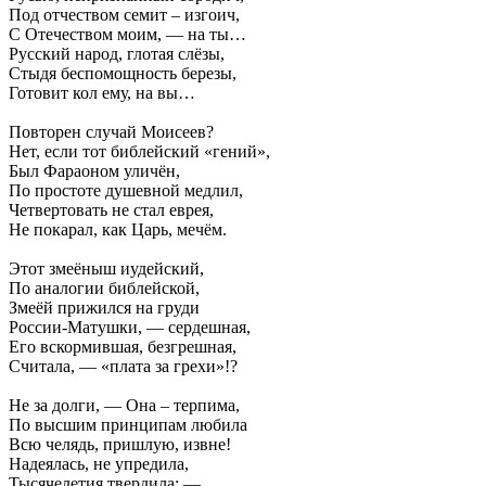
Под отчеством семит – изгоич,
С Отечеством моим, — на ты…
Русский народ, глотая слёзы,
Стыдя беспомощность березы,
Готовит кол ему, на вы…
Повторен случай Моисеев?
Нет, если тот библейский «гений»,
Был Фараоном уличён,
По простоте душевной медлил,
Четвертовать не стал еврея,
Не покарал, как Царь, мечём.
Этот змеёныш иудейский,
По аналогии библейской,
Змеёй прижился на груди
России-Матушки, — сердешная,
Его вскормившая, безгрешная,
Считала, — «плата за грехи»!?
Не за долги, — Она – терпима,
По высшим принципам любила
Всю челядь, пришлую, извне!
Надеялась, не упредила,
Тысячелетия твердила: —