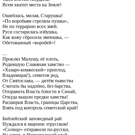
Всем хватит места на Земле!
Ошиблась, милая, Старушка!
«По воробьям стреляла пушка»,
Не по террарию всех змей.
Руси состарилась избушка,
Как кожу сбросила змеюшка, —
Обетованный «воробей»!
…
Проклял Малушу, её плоть,
Родившую Славянам хамство —
«Хазаро-княжеский» приплод,
Владимира(!), семитов род,
От Святослава, — дитём пьянства
Считать бы надобно, без барства,
Отправить Власть блюсти в Синай,
Откуда вышли предки хамства!
Расширив Власть, границы Царства,
Взять под контроль семитский край!
Библейский заповедный рай
Нуждался в мщении этрусском!
«Солнце» отправили по-русски,
На север, в Новгородский край,