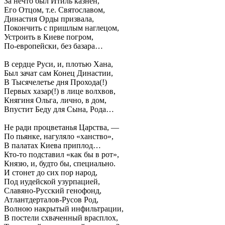
За нечто был Итиль казнён,
Его Отцом, т.е. Святославом,
Династия Орды призвала,
Покончить с пришлым наглецом,
Устроить в Киеве погром,
По-европейски, без базара…
В сердце Руси, и, плотью Хана,
Был зачат сам Конец Династии,
В Тысячелетье дня Прохода(!)
Первых хазар(!) в лице волхвов,
Княгиня Ольга, лично, в дом,
Впустит Беду для Сына, Рода…
Не ради процветанья Царства, —
По пьянке, нагуляло «ханство»,
В палатах Киева приплод…
Кто-то подставил «как бы в рот»,
Князю, и, будто бы, специально.
И стонет до сих пор народ,
Под иудейской узурпацией,
Славяно-Русский генофонд,
Атлантдерталов-Русов Род,
Волною накрытый инфильтрации,
В постели схваченный врасплох,