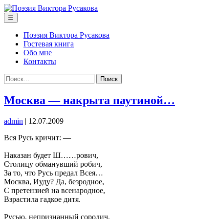
Перейти
к
Меню
☰
содержимому
Поэзия Виктора Русакова
Гостевая книга
Обо мне
Контакты
Найти:
Москва — накрыта паутиной…
admin
|
12.07.2009
Вся Русь кричит: —
Наказан будет Ш……рович,
Столицу обманувший робич,
За то, что Русь предал Всея…
Москва, Иуду? Да, безродное,
С претензией на всенародное,
Взрастила гадкое дитя.
Русью, непризнанный сородич,