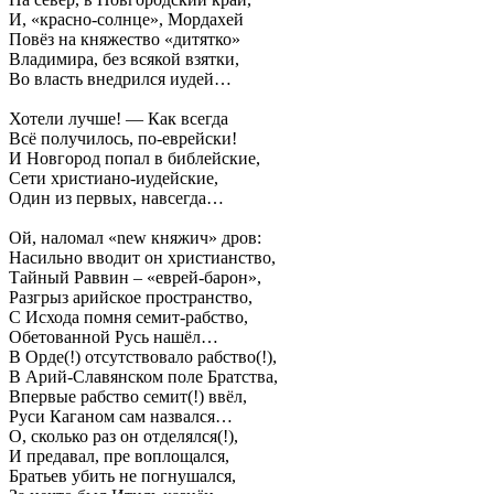
И, «красно-солнце», Мордахей
Повёз на княжество «дитятко»
Владимира, без всякой взятки,
Во власть внедрился иудей…
Хотели лучше! — Как всегда
Всё получилось, по-еврейски!
И Новгород попал в библейские,
Сети христиано-иудейские,
Один из первых, навсегда…
Ой, наломал «new княжич» дров:
Насильно вводит он христианство,
Тайный Раввин – «еврей-барон»,
Разгрыз арийское пространство,
С Исхода помня семит-рабство,
Обетованной Русь нашёл…
В Орде(!) отсутствовало рабство(!),
В Арий-Славянском поле Братства,
Впервые рабство семит(!) ввёл,
Руси Каганом сам назвался…
О, сколько раз он отделялся(!),
И предавал, пре воплощался,
Братьев убить не погнушался,