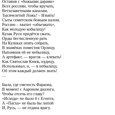
Оставив с «божьими дарами»
Всех россиян, чтобы вручать,
Ветхозаветными каналам,
Тысячелетий Ложь? – Изъять!
Сыты семитским божьим налом,
Россию – хватит «объезжать»,
Как молодую кобылицу!
Кулак Руси придётся сжать,
Орды бесчисленную рать
На Куликах опять собрать,
В знамёнах поместив Орлицу,
Напомнив ей не небылицу,
А артефакт, — врагов — клевать!
Как Святослав Князь, иудицу,
Использовал, и, — в небылицу,
Об этом каждый должен знать!
…
Была, где смелость Фараона,
В момент с Аароном диалога,
Чтобы отсечь его главу?
«Исхода» не было б с Египта,
А «Пасха» не была бы липой
И, Русь, — не отдана врагу.