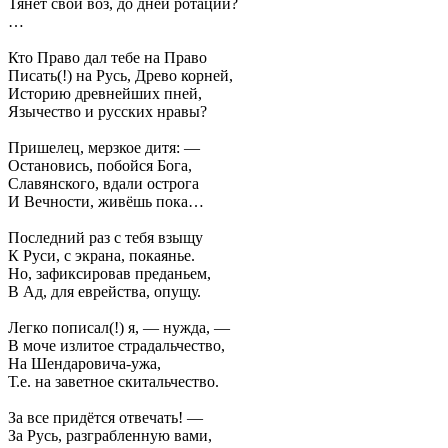
Тянет свой воз, до дней ротации?
…
Кто Право дал тебе на Право
Писать(!) на Русь, Древо корней,
Историю древнейших пней,
Язычество и русских нравы?
Пришелец, мерзкое дитя: —
Остановись, побойся Бога,
Славянского, вдали острога
И Вечности, живёшь пока…
Последний раз с тебя взыщу
К Руси, с экрана, покаянье.
Но, зафиксировав преданьем,
В Ад, для еврейства, опущу.
Легко пописал(!) я, — нужда, —
В моче излитое страдальчество,
На Шендаровича-ужа,
Т.е. на заветное скитальчество.
За все придётся отвечать! —
За Русь, разграбленную вами,