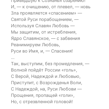
Приведшую к Сознанья озарению!
И, — к очищению, от плевел, — новь
Зла проявляется «спасением» —
Святой Руси порабощением, —
Используя Славян Любовь —
Мы защитим, от истребления,
Ядро Славянское, — с забвения
Реанимируем Любовь,
Руси во Имя, и, — Спасения!
…
Так, выступим, без промедления, —
Волной пойдёт России «голь»,
С Верой, Надеждой и Любовью,
Приступит, с Возрожденья Воли,
С Надеждой, на, Руси Любови —
Прощения, пропащей «голи»,
Но, с отрезвленной головой!
…