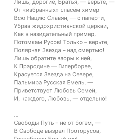
Лишь, дорогие, Братья, — верьте, —
От «избранных» спасём химер
Всю Нацию Славян, — с паперти,
Убрав жидохристианской церкви,
Как в назидательный пример,
Потомкам Русов! Только – верьте,
Полярная Звезда – над смертью!
Лишь обратите взоры к ней,
К Прародине — Гиперборее,
Красуется Звезда на Севере,
Пальмира Русская Емель, —
Приветствует Любовь Семей,
И, каждого, Любовь, — отдельно!
…
Свободы Путь – не от богем, —
В Свободе вызрел Проторусов,
Гипербореи Белый ген!