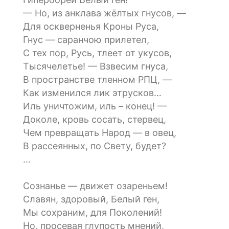
— Но, из анклава жёлтых гнусов, —
Для оскверненья Кроны Руса,
Гнус — саранчою прилетел,
С тех пор, Русь, тлеет от укусов,
Тысячелетье! — Взвесим гнуса,
В пространстве тленном РПЦ, —
Как изменился лик этрусков…
Иль уничтожим, иль – конец! —
Доколе, кровь сосать, стервец,
Чем превращать Народ — в овец,
В рассеянных, по Свету, будет?
…
Сознанье — движет озареньем!
Славян, здоровый, Белый ген,
Мы сохраним, для Поколений!
Но, просевая глупость мнений,