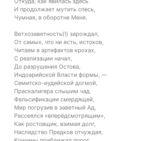
Откуда, как явилась здесь
И продолжает мутить спесь,
Чумная, в оборотне Меня.
Ветхозаветность(!) зарождал,
От самых, что ни есть, истоков,
Читаем в артефактов крохах,
С реализации начал,
До разрушения Остова,
Индоарийской Власти формы, —
Семитско-иудейской догмой,
Праскалигера слышим чад
Фальсификации смердящей,
Мир погрузив в заветный Ад,
Рассеялся «вперёдсмотрящим»,
Как ростовщик, взимая долг,
Наследство Предков отчуждая,
Кончины приближал порог