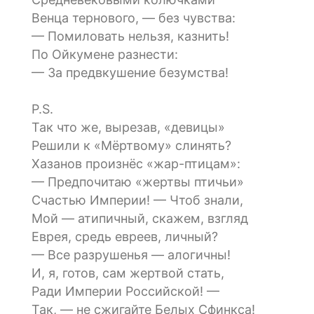
Венца тернового, — без чувства:
— Помиловать нельзя, казнить!
По Ойкумене разнести:
— За предвкушение безумства!
P.S.
Так что же, вырезав, «девицы»
Решили к «Мёртвому» слинять?
Хазанов произнёс «жар-птицам»:
— Предпочитаю «жертвы птичьи»
Счастью Империи! — Чтоб знали,
Мой — атипичный, скажем, взгляд
Еврея, средь евреев, личный?
— Все разрушенья — алогичны!
И, я, готов, сам жертвой стать,
Ради Империи Российской! —
Так, — не сжигайте Белых Сфинкса!