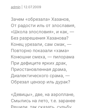
admin
|
12.07.2009
Зачем «обрезала» Хазанов,
От радости иль от злославия,
«Школа злословия», и как, —
Без разрешения Хазанова?
Конец урезали, сам смак, —
Повторно показали «хама»
Конюшни смеха, — пилорама
При дефиците ярких драк,
Приостановленная драма,
Диалектического срама, —
Обрезал цензор иль дурак?
«Девицы», две, на аэроплане,
Смылись на лето, т.е. заранее
Решили, так сказать, судьбу,