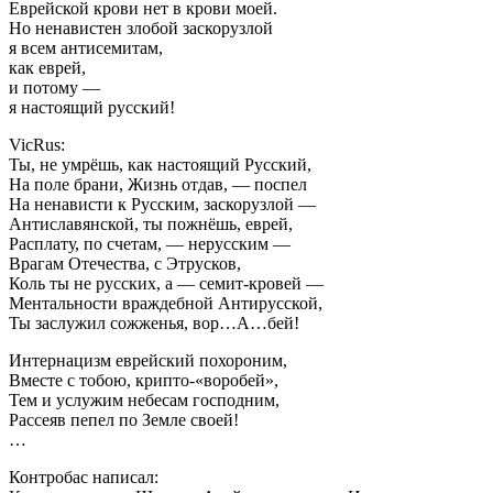
Еврейской крови нет в крови моей.
Но ненавистен злобой заскорузлой
я всем антисемитам,
как еврей,
и потому —
я настоящий русский!
VicRus:
Ты, не умрёшь, как настоящий Русский,
На поле брани, Жизнь отдав, — поспел
На ненависти к Русским, заскорузлой —
Антиславянской, ты пожнёшь, еврей,
Расплату, по счетам, — нерусским —
Врагам Отечества, с Этрусков,
Коль ты не русских, а — семит-кровей —
Ментальности враждебной Антирусской,
Ты заслужил сожженья, вор…А…бей!
Интернацизм еврейский похороним,
Вместе с тобою, крипто-«воробей»,
Тем и услужим небесам господним,
Рассеяв пепел по Земле своей!
…
Контробас написал: