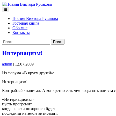
Перейти
к
Меню
☰
содержимому
Поэзия Виктора Русакова
Гостевая книга
Обо мне
Контакты
Найти:
Интернацизм!
admin
|
12.07.2009
Из форума «В кругу друзей»:
Интернацизм!
Контрабас40 написал: А конкретно есть чем возразить или эта 
«Интернационал»
пусть прогремит,
когда навеки похоронен будет
последний на земле антисемит.