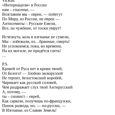
VicRus:
«Интернацизм» в России
нам – спасенье, —
Возглавим мы – евреи, — побегут
По Миру, из России, не евреи —
Антисемиты – Русские Емели,
Все, на чужбине, от тоски умрут!
Исчезнуть, коль в изгнанье не сумели,
Мы – избежали, из…бранные, смерть!
Не успокоимся, пока, во времени,
На их могиле, не придётся спеть!
…
P.S.
Кровей от Руса нет в крови твоей,
От Белого! — Злобою заскорузлой
Не терпит, белостокский воробей,
Чирикает как русский соловей,
Чем раздражает слух твой Антирусский
А, потому, —
ты – сионист – еврей,
Как саркози, получишь по-французски,
Пинок развода, но, — по-русски, —
В Изгнанье, из Славян Земель!