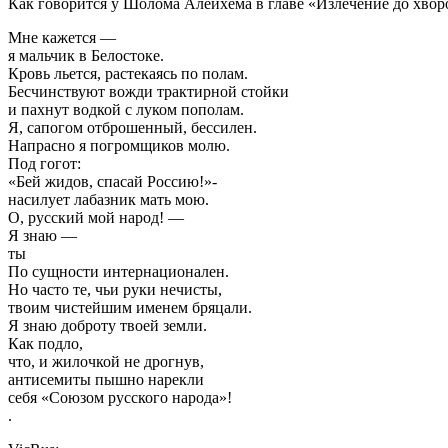
Как говорится у Шолома Алейхема в главе «Излечение до хвор
Мне кажется —
я мальчик в Белостоке.
Кровь льется, растекаясь по полам.
Бесчинствуют вожди трактирной стойки
и пахнут водкой с луком пополам.
Я, сапогом отброшенный, бессилен.
Напрасно я погромщиков молю.
Под гогот:
«Бей жидов, спасай Россию!»-
насилует лабазник мать мою.
О, русский мой народ! —
Я знаю —
ты
По сущности интернационален.
Но часто те, чьи руки нечисты,
твоим чистейшим именем бряцали.
Я знаю доброту твоей земли.
Как подло,
что, и жилочкой не дрогнув,
антисемиты пышно нарекли
себя «Союзом русского народа»!
.