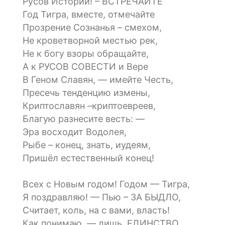
Русов Истории! – ВСТРЕЧАЙТЕ
Год Тигра, вместе, отмечайте
Прозрение Сознанья – смехом,
Не кроветворной местью рек,
Не к богу взоры обращайте,
А к РУСОВ СОВЕСТИ и Вере
В Геном Славян, — имейте Честь,
Пресечь тенденцию измены,
Криптославян –криптоевреев,
Благую разнесите весть: —
Эра восходит Водолея,
Рыбе – конец, знать, иудеям,
Пришёл естественный конец!
Всех с Новым годом! Годом — Тигра,
Я поздравляю! — Пью – ЗА БЫДЛО,
Считает, коль, на с вами, власть!
Как понимаю, — лишь ЕДИНСТВО