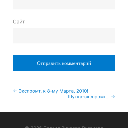
Сайт
Навигация
←
Экспромт, к 8-му Марта, 2010!
Шутка-экспромт…
→
по
записям