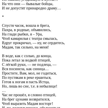
На что они — бывалые бойцы,
И не допустят принародно драму…
*
Спустя часок, вошла в брега,
Пахра, в родные, объявились,
На глади рыбки, я – Ура,
Чтоб камарилья с театра смылась,
Вдруг прокричал, — ну, не сердитесь,
Мадам, так сильно, на меня!
В воде, как с солью, до конца,
Пока летал за водкой птицей,
С лёгкой руки, — не подлеца, —
Вся посинела, как синица…
Простите, Вам, мол, не годиться,
По пустякам в реке ершиться,
Готов к ногам я пасть Истца,
Но, лишь во сне, т.е. в небылице!
…
Час не прошёл, я словно птицей,
На брег цунами возвратился,
Чтоб выразить Мадам восторг!
И, по-джентльменски, объясниться,