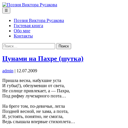
Перейти
к
Меню
☰
содержимому
Поэзия Виктора Русакова
Гостевая книга
Обо мне
Контакты
Найти:
Цунами на Пахре (шутка)
admin
|
12.07.2009
Пришла весна, набухшие уста
И губы(!), обезумевши от света,
Не солнце привлекает, а — Пахра,
Под рифму лучезарного поэта…
На бреге том, по-девичьи, легла
Поздней весной, не хама, а поэта,
И, устоять, понятно, не смогла,
Ведь слышала впервые стихоплета…