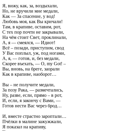
Я, вижу, как, за, воздыхали,
Но, не вручили мне медали,
Как — За спасение, у вод!
Любовь моя, как Вы кричали!
Там, в крапиве, оставим, рот,
С тех пор почти не закрывали,
На чём стоит Свет, проклинали,
А, я — смеялся, — Идиот!
Всё – позади, приступим, свод
У Вас поплыл, уж, под ногами,
А, я, — готов, и, без медали,
Скорее въехать, — О, my Got! –
Вы, вновь, на бреге, заорали
Как в крапиве, наоборот…
Вы – не получите медали,
За позу Рака, — размечтались,
Ну, разве, если, прямо – в рот,
И, если, я закончу с Вами, —
Готов нести Вас через брод…
И, вместе страстно зароптали…
Пчёлки в малине зажужжали,
Я показал на крапиву,