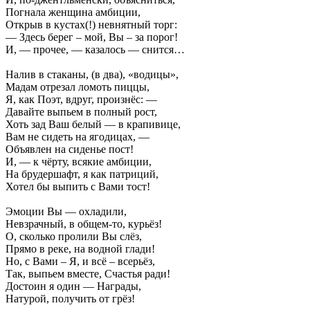
Погнала женщина амбиции,
Открыв в кустах(!) невнятный торг:
— Здесь берег – мой, Вы – за порог!
И, — прочее, — казалось — снится…
Налив в стаканы, (в два), «водицы»,
Мадам отрезал ломоть пиццы,
Я, как Поэт, вдруг, произнёс: —
Давайте выпьем в полный рост,
Хоть зад Ваш белый — в крапивице,
Вам не сидеть на ягодицах, —
Объявлен на сиденье пост!
И, — к чёрту, всякие амбиции,
На брудершафт, я как патриций,
Хотел бы выпить с Вами тост!
Эмоции Вы — охладили,
Невзрачный, в общем-то, курьёз!
О, сколько пролили Вы слёз,
Прямо в реке, на водной глади!
Но, с Вами – Я, и всё – всерьёз,
Так, выпьем вместе, Счастья ради!
Достоин я один — Награды,
Натурой, получить от грёз!