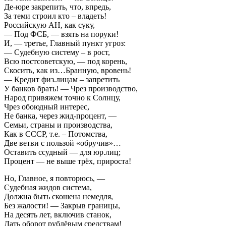
Де-юре закрепить, что, впредь,
За теми строил кто – владеть!
Российскую АН, как суку,
— Под ФСБ, — взять на поруки!
И, — третье, Главный пункт угроз:
— Судебную систему – в рост,
Всю постсоветскую, — под корень,
Скосить, как из…Бранную, вровень!
— Кредит физ.лицам – запретить
У банков брать! — Чрез производство,
Народ привяжем точно к Солнцу,
Чрез обоюдный интерес,
Не банка, через жид-процент, —
Семьи, страны и производства,
Как в СССР, т.е. – Потомства,
Две ветви с пользой «обручив»…
Оставить ссудный — для юр.лиц;
Процент — не выше трёх, прироста!
Но, Главное, я повторюсь, —
Судебная жидов система,
Должна быть скошена немедля,
Без жалости! — Закрыв границы,
На десять лет, включив станок,
Дать оборот рублёвым средствам!