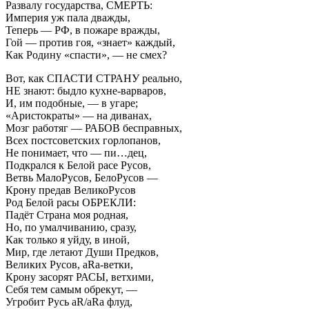
Развалу государства, СМЕРТЬ:
Империя уж пала дважды,
Теперь — РФ, в пожаре вражды,
Гой — против гоя, «знает» каждый,
Как Родину «спасти», — не смех?
Вот, как СПАСТИ СТРАНУ реально,
НЕ знают: быдло кухне-варваров,
И, им подобные, — в угаре;
«Аристократы» — на диванах,
Мозг работяг — РАБОВ бесправных,
Всех постсоветских горлопанов,
Не понимает, что — пи…дец,
Подкрался к Белой расе Русов,
Ветвь МалоРусов, БелоРусов —
Крону предав ВеликоРусов
Род Белой расы ОБРЕКЛИ:
Падёт Страна моя родная,
Но, по умалчиванию, сразу,
Как только я уйду, в иной,
Мир, где летают Души Предков,
Великих Русов, aRa-ветки,
Крону засорят РАСЫ, ветхими,
Себя тем самым обрекут, —
Угробит Русь aR/aRa флуд,