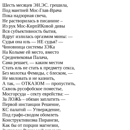
Шесть месяцев ЭН.ЭС. грешила,
Под мантией Мос-Глав-Врача
Пока надзорная свеча,
Не растворилась в писанине –
Из рук Мос-КирпИКовой дивы
Вся субъективность бытия,
Вдруг излилась оргазмом мины: —
Судья она иль — НЕ судья? —
Чиновница системы ЗЭКа
На Колыме ей место, вместо
Средневековья Палача,
Сама решает, — каким местом
Стать иль не стать к предмету секса,
Без молотка Фемиды, с блеском, —
Не миловать и не казнить,
А так, — ОТКАЗОМ — пропустить,
Сквозь русофобское поместье,
Мосгорсуда – секту еврейства: —
За ЛОЖЬ – обязан заплатить —
Первой инстанции Решение,
КС палатой — Утверждение,
Под графо-сводом обомлеть
Конструктивизма Пиранези,
Как бы от порции магнезии,