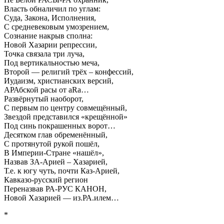
Власть обналичил по углам:
Суда, Закона, Исполнения,
С средневековым умозрением,
Сознание накрыв сполна:
Новой Хазарии репрессии,
Точка связала три луча,
Под вертикальностью меча,
Второй — религий трёх – конфессий,
Иудаизм, христианских версий,
АРАбской расы от aRa…
Развёрнутый наоборот,
С первым по центру совмещённый,
Звездой представился «крещённой»
Под синь покрашенных ворот…
Десятком глав обременённый,
С протянутой рукой пошёл,
В Империи-Стране «нашёл»,
Назвав ЗА-Арией – Хазарией,
Т.е. к югу чуть, почти Каз-Арией,
Кавказо-русский регион
Переназвав РА-РУС КАНОН,
Новой Хазарией — из.РА.илем…
*