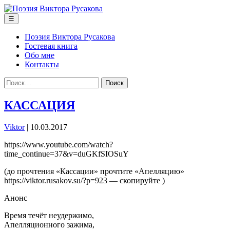
Перейти
к
Меню
☰
содержимому
Поэзия Виктора Русакова
Гостевая книга
Обо мне
Контакты
Найти:
КАССАЦИЯ
Viktor
|
10.03.2017
https://www.youtube.com/watch?
time_continue=37&v=duGKfSIOSuY
(до прочтения «Кассации» прочтите «Апелляцию»
https://viktor.rusakov.su/?p=923 — скопируйте )
Анонс
Время течёт неудержимо,
Апелляционного зажима,