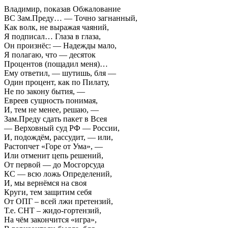
Владимир, показав Обжалование
ВС Зам.Преду… — Точно загнанный,
Как волк, не выражая чаяний,
Я подписал… Глаза в глаза,
Он произнёс: — Надежды мало,
Я полагаю, что — десяток
Процентов (пощадил меня)…
Ему ответил, — шутишь, бля —
Один процент, как по Пилату,
Не по закону бытия, —
Евреев сущность понимая,
И, тем не менее, решаю, —
Зам.Преду сдать пакет в Всея
— Верховный суд РФ — России,
И, подождём, рассудит, — или,
Растопчет «Горе от Ума», —
Или отменит цепь решений,
От первой — до Мосгорсуда
КС — всю ложь Определений,
И, мы вернёмся на своя
Круги, тем защитим себя
От ОПГ – всей лжи претензий,
Т.е. СНТ – жидо-гортензий,
На чём закончится «игра»,