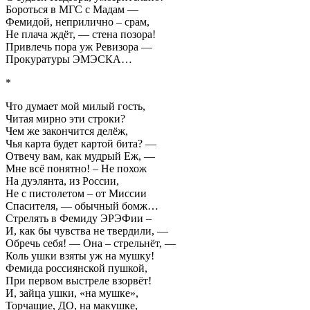
Бороться в МГС с Мадам —
Фемидой, неприлично – срам,
Не плача ждёт, — стена позора!
Привлечь пора уж Ревизора —
Прокуратуры ЭМЭСКА…
*
Что думает мой милый гость,
Читая мирно эти строки?
Чем же закончится делёж,
Чья карта будет картой бита? —
Отвечу вам, как мудрый Еж, —
Мне всё понятно! – Не похож
На дуэлянта, из России,
Не с пистолетом – от Миссии
Спасителя, — обычный бомж…
Стрелять в Фемиду ЭРЭФии –
И, как бы чувства не твердили, —
Обречь себя! — Она – стрельнёт, —
Коль ушки взяты уж на мушку!
Фемида россиянской пушкой,
При первом выстреле взорвёт!
И, зайца ушки, «на мушке»,
Торчащие, ДО, на макушке,