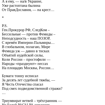
А я ему, — на/в Украине,
Уже растоптана былина
От ПравДославия, — на крест…
*
P.S.
Ген.Прокурор РФ, СледКом –
Бессильные — против Фемиды –
Неподсудность – наш ПОЗОР,
С времён Империи-Пальмиры…
В глобальном, полагаю, Мире
Фемида уж — давно в тисках
Объятий иудейской силы,
Коли России – простофили —
Народы «празднуют» пессах
На площадях Москвы, России…
Бумаги тонну исписал
За десять лет судебной тяжбы, —
Я Честь Отечества спасал
Под смех подведомственной стражи?
…
Триумвират ветвей – трёхгранник —
Не Белой РАСЫ-РА охранник,