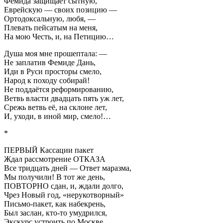
Фемида защищает сытную,
Еврейскую — своих позицию —
Ортодоксальную, любя, —
Плевать пейсатым на меня,
На мою Честь, и, на Петицию…
Душа моя мне прошептала: —
Не заплатив Фемиде Дань,
Иди в Руси просторы смело,
Народ к походу собирай!
Не поддаётся реформированию,
Ветвь власти двадцать пять уж лет,
Срежь ветвь её, на склоне лет,
И, уходи, в иной мир, смело!…
*
ПЕРВЫЙ Кассации пакет
Ждал рассмотрение ОТКАЗА
Все тридцать дней — Ответ маразма,
Мы получили! В тот же день,
ПОВТОРНО сдан, и, ждали долго,
Чрез Новый год, «нерукотворный»
Письмо-пакет, как набекрень,
Был заслан, кто-то умудрился,
Экскурс устроить по Москве,