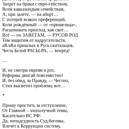
Запрет на браки с евро-гейством,
Всем кавказоидым семействам,
А, при залёте, — на аборт…
С потерей всяких преференций,
Коли рождённый — от «пришельца»,
Расценивать приплод, как скот…
Всё — по ЗАВЕТАМ, — РУСОВ РОД
Тем защитим от надругательств,
aR/aRa пришлых в Русь скитальцев,
Честь Белой РАСЫ-РА, — вперёд!
…
И, не смотри евреям в рот,
Реформы двигай повсеместно!
И, без обид, за Правду, — Честно,
Стих высветил проблему, вот…
*
Прошу простить за отступление,
От Главной – злополучной темы,
Касательно ВС РФ:
Да, неподсудность Суд.богемы,
Влечёт к Коррупции систему,