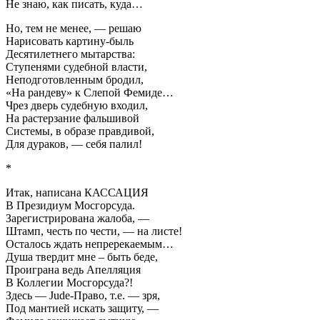
Не знаю, как писать, куда…
Но, тем не менее, — решаю
Нарисовать картину-быль
Десятилетнего мытарства:
Ступенями судебной власти,
Неподготовленным бродил,
«На рандеву» к Слепой Фемиде…
Чрез дверь судебную входил,
На растерзание фальшивой
Системы, в образе правдивой,
Для дураков, — себя палил!
*
Итак, написана КАССАЦИЯ
В Президиум Мосгорсуда.
Зарегистрирована жалоба, —
Штамп, честь по чести, — на листе!
Осталось ждать непререкаемым…
Душа твердит мне – быть беде,
Проиграна ведь Апелляция
В Коллегии Мосгорсуда?!
Здесь — Jude-Право, т.е. — зря,
Под мантией искать защиту, —