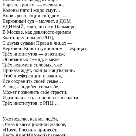
Евреев, крипто, — очевидно,
Колоны пятой жидо-смут…
Вновь революции синдром, —
Верховный суд – молчит, а ДОМ
ЕДИНЫЙ, ждёт, но не в Пальмире,
В Москве, как девяносто-зримом,
Злато-престольной РПЦ,
С двумя судами Права в лицах —
Верховно-Конституционном — Жрицах,
Трёх институтов — в неглиже
Обрезанных фемид, в меже —
Трёх ведомств силовых, уже
Приказа ждут, бойцы Нацгвардии,
Чтоб преференции и звания,
Все сохранить своей семье…
А люд – подобен голытьбе,
Может позволить себе страсти,
Идти на власть – попасться в снасти,
Трёх институтов, с РПЦ…
…
Уже неделю, как мы ждём,
Отказ в кассационной жалобе,
«Почта России» принесёт,
Весть КирпИК(овой) разнесёт