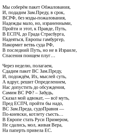
Мы соберём пакет Обжалования,
И, подадим Зам.Преду, в срок,
ВСРФ, без мзды-пожалования,
Надежды мало, но, израненными,
Пройти и этот, к Правде, Путь,
В ЕСПЧ, до Града Страсбурга,
Надеяться, Европы гамбургер,
Накормит ветвь суда РФ,
В последний Путь, но не в Израиле,
Спасения поищем плуг…
Через неделю, полагаем,
Сдадим пакет ВС Зам.Преду,
И, подождём, Их, мыслей суть,
А вдруг, решит Определением,
Нас допустить до обсуждения,
Самим ВС РФ? – Забудь,
Сказал мой адвокат, — всё муть,
Пред ЕСПЧ, пройти бы надо,
ВС Зам.Преда, судоПравия —
По-киевски, котлету съесть…
В Европе стать Руси Примером,
Не сдались, мол, живая Вера,
На паперть привела ЕС.