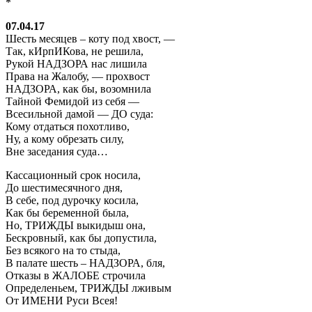
*
07.04.17
Шесть месяцев – коту под хвост, —
Так, кИрпИКова, не решила,
Рукой НАДЗОРА нас лишила
Права на Жалобу, — прохвост
НАДЗОРА, как бы, возомнила
Тайной Фемидой из себя —
Всесильной дамой — ДО суда:
Кому отдаться похотливо,
Ну, а кому обрезать силу,
Вне заседания суда…
Кассационный срок носила,
До шестимесячного дня,
В себе, под дурочку косила,
Как бы беременной была,
Но, ТРИЖДЫ выкидыш она,
Бескровный, как бы допустила,
Без всякого на то стыда,
В палате шесть – НАДЗОРА, бля,
Отказы в ЖАЛОБЕ строчила
Определеньем, ТРИЖДЫ лживым
От ИМЕНИ Руси Всея!