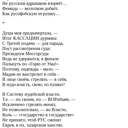
Не русским ядрышком взорвёт…
Фемида — молотком добьёт,
Как русофобскую игрушку…
*
Душа моя предначертала, —
Итог КАССАЦИИ дурмана
С Третей подачи — для парада,
Пост рассмотрения суда:
Президиум Мосгорсуда
Ведь не удержится, в финале
Пальнуть по «Горю от Ума!»
Поэтому, надежды – мало, —
Мадам не выстрелит в себя –
В лице своём, стрелять — в себя,
В иудо-власть, свою, из пушки?
В Систему иудейской власти,
Т.е. — по своим, по — ВОРобъям, —
Исключено стрелять менял,
Не позволительно, — во Власти,
Коль — «государство в государстве»
Не принято, чтоб РУС сменял
Еврея, в их, хазарском ханстве.