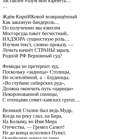
Заставлен Разум мой взреветь…
…
Ждём КирпИКовой возвращённый
Как заказную бандероль…
По получению мы взвесим
Мосгорсуда пакет бесчестный,
НАДЗОРА сущностную роль…
Изучим текст, словно проказу, —
Лечить начнёт СТРАНЫ заразу,
Родной РФ Верховный суд?
Фемиды не претерпит зуд,
Поскольку «задница» Столицы,
Не ослеплённой, а – блудницы,
«Во глубине сибирских руд»,
Должна окончить путь «царицы»
Некоронованной синицы,
С птенцами семит-хамских групп…
Великий Сталин был ведь Мудр,
Когда на реку слал, на Бира,
На Колыму, во Имя Мира
Отечества, — Гремел Салют!
Не до конца исполнил Пункт,
Освободить народ от пира