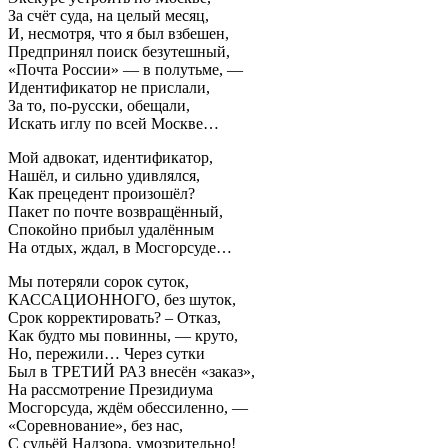
За счёт суда, на целый месяц,
И, несмотря, что я был взбешен,
Предпринял поиск безутешный,
«Почта России» — в полутьме, —
Идентификатор не прислали,
За то, по-русски, обещали,
Искать иглу по всей Москве…
Мой адвокат, идентификатор,
Нашёл, и сильно удивлялся,
Как прецедент произошёл?
Пакет по почте возвращённый,
Спокойно прибыл удалённым
На отдых, ждал, в Мосгорсуде…
Мы потеряли сорок суток,
КАССАЦИОННОГО, без шуток,
Срок корректировать? – Отказ,
Как будто мы повинны, — круто,
Но, пережили… Через сутки
Был в ТРЕТИЙ РАЗ внесён «заказ»,
На рассмотрение Президиума
Мосгорсуда, ждём обессиленно, —
«Соревнование», без нас,
С судьёй Надзора, умозрительно!