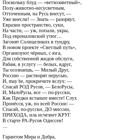
Поскольку блуд — «ветхозаветный»,
Полу-животно-несусветным,
Отточенным, на Русь внесут, —
Уже внесли! — Знать — разорвут,
Евразии пространство, суки,
На части, — уж, попали, укры,
Под евроналовский утюг…
Загонят Солнцеликих в тундру,
В новом проекте «Светлый путь»,
Организуют чёрных, с юга,
Для собственной жидов обслуги,
Рабам, в услугу — белых, вдруг,
Ты осознаешь, — Милый Друг,
Россию — растворят нерусью,
И, may be, прокричите вслух: —
Спасай РОД Русов, — БелоРусы,
И, МалоРусы, все — по-русски,
Как Предки встаньте вместе! Слух
Пронёсся, уж, по всей России: —
Спасай, по-русски, ДО миссии,
ПРИХОДА, иль исчезнет КРУГ
В старте РА-Русов Одиссеи!
…
Гарантом Мира и Добра,