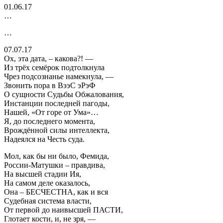
01.06.17
…
…
07.07.17
Ох, эта дата, – какова?! —
Из трёх семёрок подтолкнула
Чрез подсознанье намекнула, —
Звонить пора в ВээС эРэФ
О сущности Судьбы Обжалования,
Инстанции последней пагоды,
Нашей, «От горе от Ума»…
Я, до последнего момента,
Врождённой силы интеллекта,
Надеялся на Честь суда.
Мол, как бы ни было, Фемида,
России-Матушки – правдива,
На высшей стадии Ия,
На самом деле оказалось,
Она – БЕСЧЕСТНА, как и вся
Судебная система власти,
От первой до наивысшей ПАСТИ,
Глотает кости, и, не зря, —