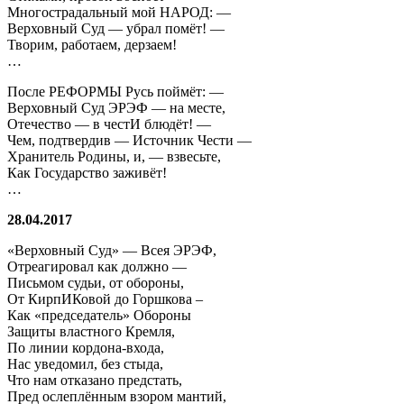
Многострадальный мой НАРОД: —
Верховный Суд — убрал помёт! —
Творим, работаем, дерзаем!
…
После РЕФОРМЫ Русь поймёт: —
Верховный Суд ЭРЭФ — на месте,
Отечество — в честИ блюдёт! —
Чем, подтвердив — Источник Чести —
Хранитель Родины, и, — взвесьте,
Как Государство заживёт!
…
28.04.2017
«Верховный Суд» — Всея ЭРЭФ,
Отреагировал как должно —
Письмом судьи, от обороны,
От КирпИКовой до Горшкова –
Как «председатель» Обороны
Защиты властного Кремля,
По линии кордона-входа,
Нас уведомил, без стыда,
Что нам отказано предстать,
Пред ослеплённым взором мантий,