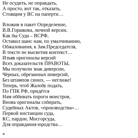
Не осудить, не оправдать,
А просто, вот так, отказать,
Стоящим у ВС на паперти…
Вложив в пакет Определение,
В.В.Горшкова, личной версии,
Как бы Суда – ВСРФ,
Оставил шанс нам, по умалчиванию,
Обжалования, к Зам.Председателя,
В тексте не высветив контекст…
Изъяв оригиналы версий
Всех доказательств ПРАВОТЫ,
Мы получили знак диверсии,
Чёрных, обрезанных инверсий,
Без штампов синих, — неглиже!
Теперь, чтоб Жалобу подать,
По ГПК РФ, придётся
Нам оббивать пороги монстров,
Вновь оригиналы собирать,
Судебных Актов, «производства»…
Первой инстанции суда,
КС, пардон, Мосгорсуда,
Для оправдания юродства…
*