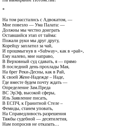
*
На том расстались с Адвокатом, —
Мне повезло — Ума Палата: —
Должны мы честно доиграть
Оставшийся этап от тайма:
Пожали руки мы друг другу,
Корейцу заплатил за чай,
И прошмыгнув в «Subway», как в «рай»,
Ему налево, мне направо,
В Верховный суд сдавать, я — прямо
В последний день прохлады Мая,
На брег Реки-Десны, как в Рай,
К своей Жене-Надежде – Наде,
Где вместе будем почту ждать —
Определение Зам.Преда
ВС ЭрЭф, высокой сферы,
Иль Заявление писать,
В ЕСПЧ, к Гранитной Стеле –
Фемиды, станем уповать,
На Справедливость разрешения
Тяжбы судебной — десятилетия,
Нам попросив не отказать…