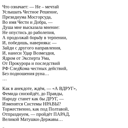
Что означает: — Не – мечтай
Услышать Честное Решение,
Президиума Мосгорсуда,
Во имя Чести и Добра, —
Душа мне высказала мнение:
Не опустись до раболепия,
А продолжай борьбу в терпении,
И, победишь, наверняка: —
Зайди с другого направления,
И, нанеси Удар Возмездия,
Ядром от Эксперта Ума,
От Прокурора и последствий
РФ СледКома честных действий,
Без подношения руна…
…
Как в анекдоте, ждём, — «А ВДРУГ»,
Фемида снизойдёт, до Правды,
Народу станет как бы ДРУГ, —
Изменятся Системы НРАВЫ?
Торжественно, как под Полтавой,
Отпразднуем, — пройдёт ПАРАД,
Великой Матушки-Державы…