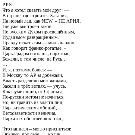
P.P.S.
Что я хотел сказать мой друг: —
В стране, где строится Хазария,
На новый лад, как NEW, – НЕ АРИЯ,
Где уже выстроен закон
Не русским Духом просвещённым,
Иудаизмом развращённым,
Правду искать там — миль пардон,
Как говорят франко-рогатые, –
Царь-Градом изгнаны, пархатые,
Бежали, в том числе, на Русь…
…
И, я, поэтому, боюсь: —
В Москву-то АР-ы добежали,
Власть разделили меж жидами,
Засели в трёх ветвях, — учусь,
Как фумигацию, от Сфинкса,
По-русски матом не излиться,
Но, вытравить из власти лиц,
Паразитических амбиций,
Ветхозаветности величия,
Пархатых обнаглевших птиц…
Что написал – могло присниться:
Обычно, про себя, — молчу…