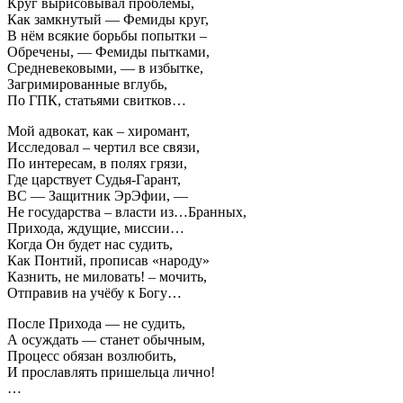
Круг вырисовывал проблемы,
Как замкнутый — Фемиды круг,
В нём всякие борьбы попытки –
Обречены, — Фемиды пытками,
Средневековыми, — в избытке,
Загримированные вглубь,
По ГПК, статьями свитков…
Мой адвокат, как – хиромант,
Исследовал – чертил все связи,
По интересам, в полях грязи,
Где царствует Судья-Гарант,
ВС — Защитник ЭрЭфии, —
Не государства – власти из…Бранных,
Прихода, ждущие, миссии…
Когда Он будет нас судить,
Как Понтий, прописав «народу»
Казнить, не миловать! – мочить,
Отправив на учёбу к Богу…
После Прихода — не судить,
А осуждать — станет обычным,
Процесс обязан возлюбить,
И прославлять пришельца лично!
…