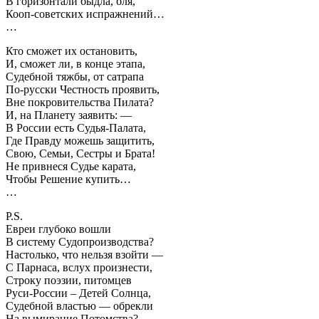
В горизонтали быдла, бля,
Кооп-советских испражнений…
…
Кто сможет их остановить,
И, сможет ли, в конце этапа,
Судебной тяжбы, от сатрапа
По-русски Честность проявить,
Вне покровительства Пилата?
И, на Планету заявить: —
В России есть Судья-Палата,
Где Правду можешь защитить,
Свою, Семьи, Сестры и Брата!
Не привнеся Судье карата,
Чтобы Решение купить…
…
P.S.
Евреи глубоко вошли
В систему Судопроизводства?
Настолько, что нельзя взойти —
С Парнаса, вслух произнести,
Строку поэзии, питомцев
Руси-России – Детей Солнца,
Судебной властью — обрекли
На вымирание Потомства?