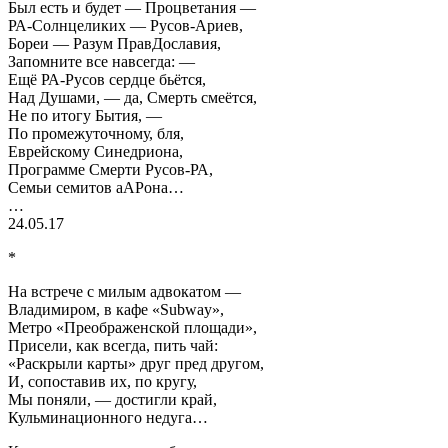
Был есть и будет — Процветания —
РА-Солнцеликих — Русов-Ариев,
Бореи — Разум ПравДославия,
Запомните все навсегда: —
Ещё РА-Русов сердце бьётся,
Над Душами, — да, Смерть смеётся,
Не по итогу Бытия, —
По промежуточному, бля,
Еврейскому Синедриона,
Программе Смерти Русов-РА,
Семьи семитов аАРона…
…
24.05.17
*
На встрече с милым адвокатом —
Владимиром, в кафе «Subway»,
Метро «Преображенской площади»,
Присели, как всегда, пить чай:
«Раскрыли карты» друг пред другом,
И, сопоставив их, по кругу,
Мы поняли, — достигли край,
Кульминационного недуга…