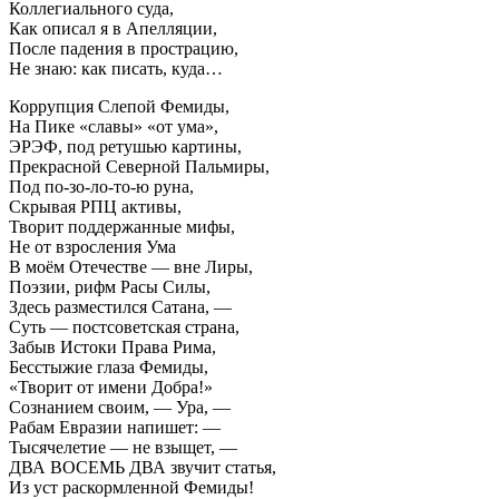
Коллегиального суда,
Как описал я в Апелляции,
После падения в прострацию,
Не знаю: как писать, куда…
Коррупция Слепой Фемиды,
На Пике «славы» «от ума»,
ЭРЭФ, под ретушью картины,
Прекрасной Северной Пальмиры,
Под по-зо-ло-то-ю руна,
Скрывая РПЦ активы,
Творит поддержанные мифы,
Не от взросления Ума
В моём Отечестве — вне Лиры,
Поэзии, рифм Расы Силы,
Здесь разместился Сатана, —
Суть — постсоветская страна,
Забыв Истоки Права Рима,
Бесстыжие глаза Фемиды,
«Творит от имени Добра!»
Сознанием своим, — Ура, —
Рабам Евразии напишет: —
Тысячелетие — не взыщет, —
ДВА ВОСЕМЬ ДВА звучит статья,
Из уст раскормленной Фемиды!