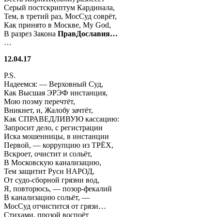
Серый постскриптум Кардинала,
Тем, в третий раз, МосСуд соврёт,
Как принято в Москве, My God,
В разрез Закона
ПравДославия…
…
12.04.17
P.S.
Надеемся: — Верховный Суд,
Как Высшая ЭРЭФ инстанция,
Мою поэму перечтёт,
Вникнет, и, Жалобу зачтёт,
Как СПРАВЕДЛИВУЮ кассацию:
Запросит дело, с регистрации
Иска мошенницы, в инстанции
Первой, — коррупцию из ТРЁХ,
Вскроет, очистит и сольёт,
В Московскую канализацию,
Тем защитит Руси НАРОД,
От судо-сборной грязни вод,
Я, повторюсь, — позор-фекалий
В канализацию сольёт, —
МосСуд отчистится от грязи…
Стихами, прозой воспоёт