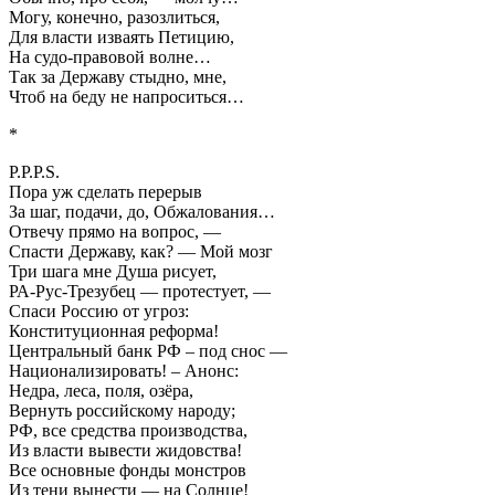
Могу, конечно, разозлиться,
Для власти изваять Петицию,
На судо-правовой волне…
Так за Державу стыдно, мне,
Чтоб на беду не напроситься…
*
P.P.P.S.
Пора уж сделать перерыв
За шаг, подачи, до, Обжалования…
Отвечу прямо на вопрос, —
Спасти Державу, как? — Мой мозг
Три шага мне Душа рисует,
РА-Рус-Трезубец — протестует, —
Спаси Россию от угроз:
Конституционная реформа!
Центральный банк РФ – под снос —
Национализировать! – Анонс:
Недра, леса, поля, озёра,
Вернуть российскому народу;
РФ, все средства производства,
Из власти вывести жидовства!
Все основные фонды монстров
Из тени вынести — на Солнце!