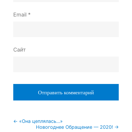
Email
*
Сайт
Навигация
←
«Она цеплялась…»
Новогоднее Обращение — 2020!
→
по