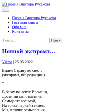
Перейти
к
Меню
☰
содержимому
Поэзия Виктора Русакова
Гостевая книга
Обо мне
Контакты
Найти:
Ночной экспромт…
Viktor
|
25.05.2022
Видел Страну во сне…
(экспромт, без редакции)
*
В бегах по ленте Времени,
Достигли мы отметины —
Семьдесят восьмой,
На гонке парней-гениев,
Мы, в точке осмысления,