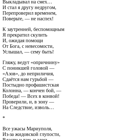
Выкладывал на смех…
И стал я другу недругом,
Перепроверил временем,
Поверьте, — не наспех!
К заутренней, беспомощным
Я прекратил скулить
И, ожидая помощи
От Бога, с невесомости,
Услышал, — сему быть!
Гляжу, ведут «опричнину»
С поникшей головой —
«Азов», до неприличия,
Сдаётся нам гурьбой —
Постыдно профашистская
Колонна, — кончен бой, —
Победа! — Всех в конвой!
Проверили, и, в зону —
На Следствие, изволь…
*
Все ужасы Мариуполя,
Из-за жидовской глупости,
Власти и там, и здесь —