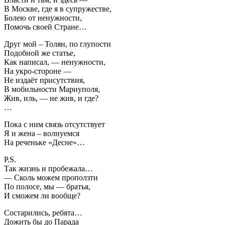
В Москве, где я в супружестве,
Болею от ненужности,
Помочь своей Стране…
Друг мой – Толян, по глупости
Подобной же статье,
Как написал, — ненужности,
На укро-стороне —
Не издаёт присутствия,
В мобильности Мариуполя,
Жив, иль, — не жив, и где?
…
Пока с ним связь отсутствует
Я и жена – волнуемся
На реченьке «Десне»…
P.S.
Так жизнь и пробежала…
— Сколь можем проползти
По полосе, мы — братья,
И сможем ли вообще?
Состарились, ребята…
Дожить бы до Парада