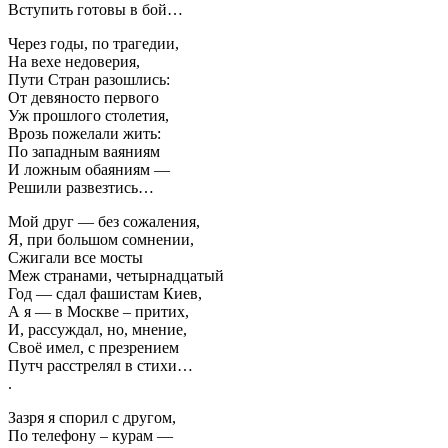
Вступить готовы в бой…
Через годы, по трагедии,
На вехе недоверия,
Пути Стран разошлись:
От девяносто первого
Уж прошлого столетия,
Врозь пожелали жить:
По западным ваяниям
И ложным обаяниям —
Решили развезтись…
Мой друг — без сожаления,
Я, при большом сомнении,
Сжигали все мосты
Меж странами, четырнадцатый
Год — сдал фашистам Киев,
А я — в Москве – притих,
И, рассуждал, но, мнение,
Своё имел, с презрением
Путч расстрелял в стихи…
.
Зазря я спорил с другом,
По телефону – курам —