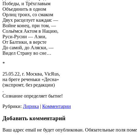
Победы, и Трёхглавым
Объединить в одном
Орлиц троих, со смаком
Двух расцелует каждая: —
Войне конец, при том, —
Сольёмся Актом в Нацию,
Руси-Русии — Азии,
От Балтики, в версте
До самой, до Аляски, —
Видел Страну во сне…
*
25.05.22, г. Москва, VicRus,
на бреге реченьки «Десна»
(экспромт, без редакции)
.
Сознание определяет бытие!
Рубрики:
Лирика
|
Комментарии
Добавить комментарий
Ваш адрес email не будет опубликован.
Обязательные поля пом