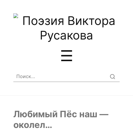
Меню
☰
Найти:
Любимый Пёс наш —
околел…