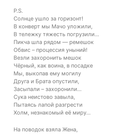
P.S.
Солнце ушло за горизонт!
В конверт мы Мачо уложили,
В тележку тяжесть погрузили…
Пикча шла рядом — ремешок
Обвис – процессия уныний!
Везли захоронить мешок
Чёрный, как воина, в посадке
Мы, выкопав ему могилу
Друга и Брата опустили,
Засыпали – захоронили…
Сука неистово завыла,
Пытаясь лапой разгрести
Холм, незнакомый её миру…
На поводок взяла Жена,