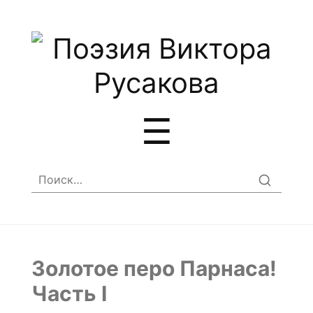
Меню
☰
Найти:
Золотое перо Парнаса!
Часть I