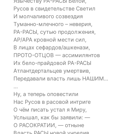
Язычеству РА-РАСЫ Белой,
Русов в свидетельстве Светил
И молчаливого созвездия
Туманно-млечного – неверия,
РА-РАСЫ, сутью продолжения,
АР/АРА кровной мести сил,
В лицах сефардов/ашкенази,
ПРОТО-ОТЦОВ — ассимилянтов
Их бело-прайдовой РА-РАСЫ
Атлантдертальцев умертвив,
Передавали власть лишь НАШИМ…
…
Ну, а теперь оповестили
Нас Русов в расовой интриге
О чём писать устал я Миру,
Услышал, как бы заявили: —
О РАСОКРАТИИ, — отныне
Власть РАСЫ новой учредив,