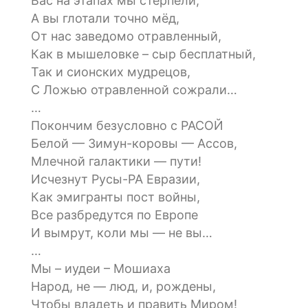
Вас на этапах мы стерпели,
А вы глотали точно мёд,
От нас заведомо отравленный,
Как в мышеловке – сыр бесплатный,
Так и сионских мудрецов,
С Ложью отравленной сожрали…
…
Покончим безусловно с РАСОЙ
Белой — Зимун-коровы — Ассов,
Млечной галактики — пути!
Исчезнут Русы-РА Евразии,
Как эмигранты пост войны,
Все разбредутся по Европе
И вымрут, коли мы — не вы…
…
Мы – иудеи – Мошиаха
Народ, не — люд, и, рождены,
Чтобы владеть и править Миром!