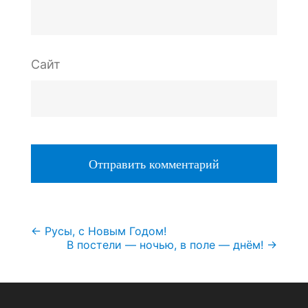
Сайт
Навигация
←
Русы, с Новым Годом!
В постели — ночью, в поле — днём!
→
по
записям