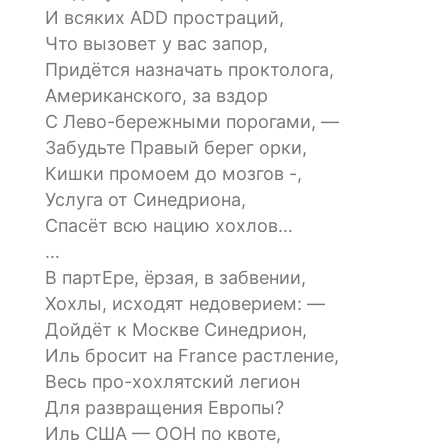
И всяких ADD простраций,
Что вызовет у вас запор,
Придётся назначать проктолога,
Американского, за вздор
С Лево-бережными порогами, —
Забудьте Правый берег орки,
Кишки промоем до мозгов -,
Услуга от Синедриона,
Спасёт всю нацию хохлов…
…
В партЕре, ёрзая, в забвении,
Хохлы, исходят недоверием: —
Дойдёт к Москве Синедрион,
Иль бросит на France растление,
Весь про-хохлятский легион
Для развращения Европы?
Иль США — ООН по квоте,