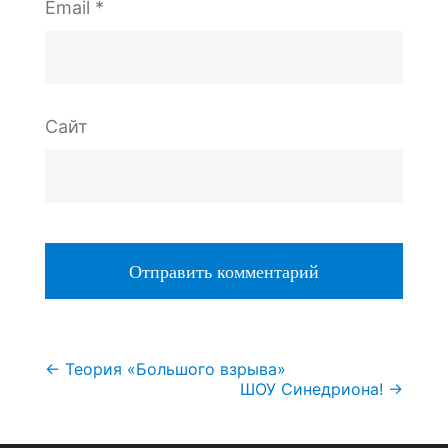
Email
*
Сайт
Навигация
←
Теория «Большого взрыва»
ШОУ Синедриона!
→
по
записям