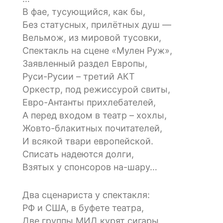
В фае, тусующийся, как бы,
Без статусных, прилётных душ —
Вельмож, из мировой тусовки,
Спектакль на сцене «Мулен Руж»,
Заявленный раздел Европы,
Руси-Русии – третий АКТ
Оркестр, под режиссурой свиты,
Евро-Антанты прихлебателей,
А перед входом в театр – хохлы,
Жовто-блакитных почитателей,
И всякой твари европейской.
Списать надеются долги,
Взятых у спонсоров на-шару…
Два сценариста у спектакля:
РФ и США, в буфете театра,
Две группы МИД курят сигары