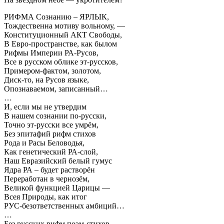
РИФМА Сознанию – ЯРЛЫК,
Тождественна мотиву вольному, —
Конституционный АКТ Свободы,
В Евро-пространстве, как былом
Рифмы Империи РА-Русов,
Все в русском облике эт-руссков,
Примером-фактом, золотом,
Диск-то, на Русов языке,
Опознаваемом, записанный…
…
И, если мы не утвердим
В нашем сознании по-русски,
Точно эт-русски все умрём,
Без эпитафий рифм стихов
Рода и Расы Беловодья,
Как генетический РА-слой,
Наш Евразийский белый гумус
Ядра РА – будет растворён
Переработан в чернозём,
Великой функцией Царицы —
Всея Природы, как итог
РУС-безответственных амбиций…
…
Без русских рифм поэм-стихов,