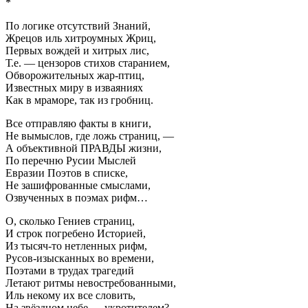
*
По логике отсутствий Знаний,
Жрецов иль хитроумных Жриц,
Первых вождей и хитрых лис,
Т.е. — цензоров стихов старанием,
Обворожительных жар-птиц,
Известных миру в изваяниях
Как в мраморе, так из гробниц.
Все отправляю факты в книги,
Не вымыслов, где ложь страниц, —
А объективной ПРАВДЫ жизни,
По перечню Русии Мыслей
Евразии Поэтов в списке,
Не зашифрованные смыслами,
Озвученных в поэмах рифм…
О, сколько Гениев страниц,
И строк погребено Историей,
Из тысяч-то нетленных рифм,
Русов-изысканных во времени,
Поэтами в трудах трагедий
Летают ритмы невостребованными,
Иль некому их все словить,
На звёздном небе — укротителем?