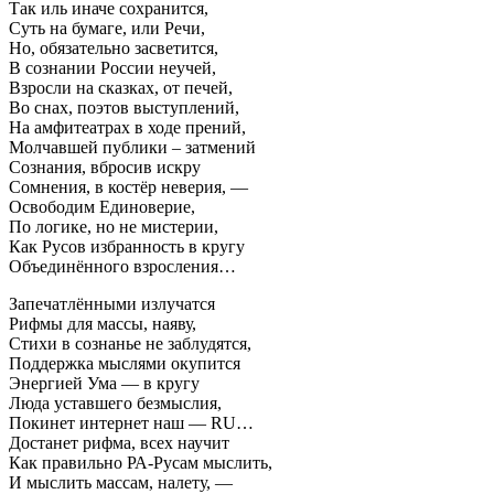
Так иль иначе сохранится,
Суть на бумаге, или Речи,
Но, обязательно засветится,
В сознании России неучей,
Взросли на сказках, от печей,
Во снах, поэтов выступлений,
На амфитеатрах в ходе прений,
Молчавшей публики – затмений
Сознания, вбросив искру
Сомнения, в костёр неверия, —
Освободим Единоверие,
По логике, но не мистерии,
Как Русов избранность в кругу
Объединённого взросления…
Запечатлёнными излучатся
Рифмы для массы, наяву,
Стихи в сознанье не заблудятся,
Поддержка мыслями окупится
Энергией Ума — в кругу
Люда уставшего безмыслия,
Покинет интернет наш — RU…
Достанет рифма, всех научит
Как правильно РА-Русам мыслить,
И мыслить массам, налету, —