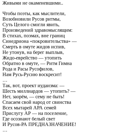
Живыми не окаменевшими..
Чтобы поэты, как мыслители,
Возобновили Русов ритмы,
Суть Целого смогли явить,
Произведений здравомыслящим:
В стихах, поэмах, вне границ
Синедриона «покровительства» —
Смерть в омуте жидов испив,
Не утонув, на берег выплыв,
Жидо-еврейство — утопить
Обратно в омуте, — Ритм Гимна
Рода и Расы Русофилов,
Нам Русь-Русию воскресит!
…
Так, вот, проект иудаизма: —
Шесть миллиардов — утопить? —
Нет, заорём, — сему не быть!
Спасаем свой народ от свинства
Всех мытарей АРА семей
Прислугу АР — на поселение,
Где осознают белый свет
И Русов-РА ПРЕДНАЗНАЧЕНИЕ!
…