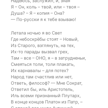
Надеюсь, заслужил, и, зная
Я – Он, коль – твой, или – твоя –
Душа? – Я – копия – Она?
— По-русски я к тебе взываю!
Летала ночью я во Свет
Где небоскрёбы стоят – Новый,
Из Старого, взглянуть, на тех,
Их-то парады вызвал грех,
Там – все – ОНО, я – в затрудненьи,
Смеяться толи, толи плакать,
Их карнавалы – для потех?
Народ там счастлив или нет,
Ответь, философ? — Мне Сократ,
Ответил бы, иль Аристотель,
Иль всеми признанный Плутарх,
В конце концов Платон из Патр, –