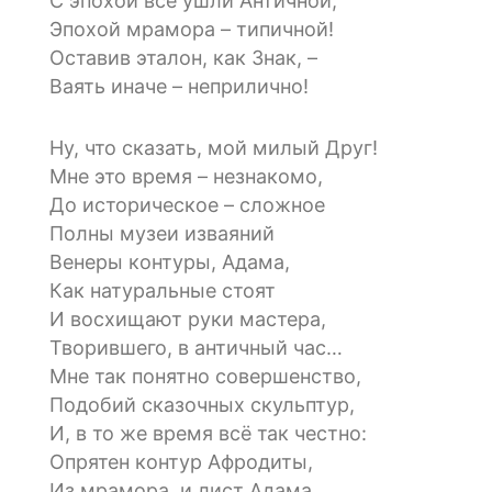
С эпохой все ушли Античной,
Эпохой мрамора – типичной!
Оставив эталон, как Знак, –
Ваять иначе – неприлично!
Ну, что сказать, мой милый Друг!
Мне это время – незнакомо,
До историческое – сложное
Полны музеи изваяний
Венеры контуры, Адама,
Как натуральные стоят
И восхищают руки мастера,
Творившего, в античный час…
Мне так понятно совершенство,
Подобий сказочных скульптур,
И, в то же время всё так честно:
Опрятен контур Афродиты,
Из мрамора, и лист Адама,