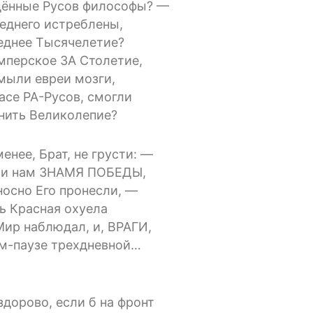
дённые Русов философы? —
еднего истреблены,
еднее Тысячелетие?
мперское ЗА Столетие,
мыли евреи мозги,
асе РА-Русов, смогли
нить Великолепие?
менее, Брат, не грусти: —
ли нам ЗНАМЯ ПОБЕДЫ,
осно Его пронесли, —
 Красная охуела
Мир наблюдал, и, ВРАГИ,
м-паузе трехдневной…
здорово, если б на фронт