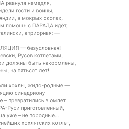
А рванула немедля,
идели гости и воины,
яндии, в мокрых окопах,
им помощь с ПАРАДА идёт,
талински, априорная: —
ЛЯЦИЯ — безусловная!
иевски, Русов котлетами,
ои должны быть накормлены,
ны, на пятьсот лет!
али хохлы, жидо-родные —
ляцию синедриону
е – превратились в омлет
 РА-Руси приготовленный,
ца уже – не породные…
снейших хохлятских котлет,