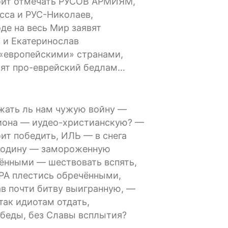
оит отмечать РУСОВ АРМИЯМ,
сса и РУС-Николаев,
де на весь Мир заявят
 и Екатеринослав
«европейскими» странами,
ят про-еврейский бедлам…
ать ль нам чужую войну —
иона — иудео-христианскую? —
ит победить, ИЛЬ — в снега
Родину — замороженную
нными — шествовать вспять,
А плестись обречёнными,
в почти битву выигранную, —
так идиотам отдать,
беды, без Славы всплытия?