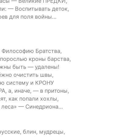
расы — Великие ПРЕДКИ,
и: — Воспитывать деток,
оев для поля войны…
 Философию Братства,
 порослью кроны барства,
жны быть — удалены!
жно очистить швы,
ю систему и КРОНУ
А, а, иначе, — в притоны,
ят, как попали хохлы,
 леса» — Синедриона…
русские, блин, мудрецы,