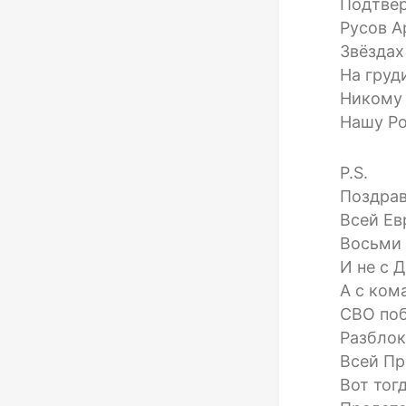
Подтве
Русов А
Звёздах
На груд
Никому 
Нашу Ро
P.S.
Поздра
Всей Ев
Восьми 
И не с 
А с ком
СВО поб
Разблок
Всей Пр
Вот тог