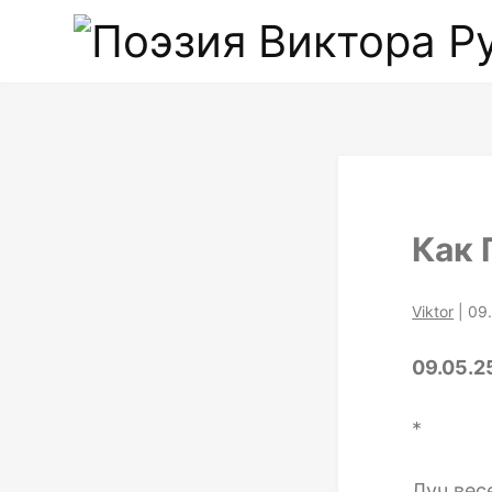
Как 
Viktor
|
09
09.05.2
*
Луч вес