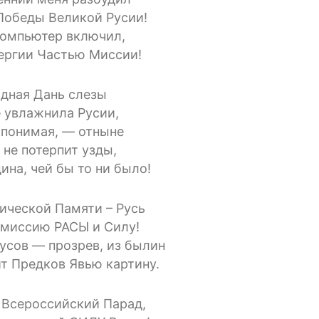
Победы Великой Русии!
компьютер включил,
ергии Частью Миссии!
дная Дань слезы
 увлажнила Русии,
 понимая, — отныне
 не потерпит узды,
ина, чей бы то ни было!
ической Памяти – Русь
миссию РАСЫ и Силу!
усов — прозрев, из былин
т Предков Явью картину.
 Всероссийский Парад,