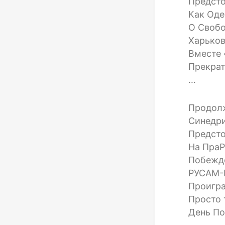
Предст
Как Оде
О Свобо
Харьков
Вместе 
Прекрат
…
Продолж
Синедр
Предсто
На Пра
Побеждё
РУСАМ-Р
Проигра
Просто 
День По