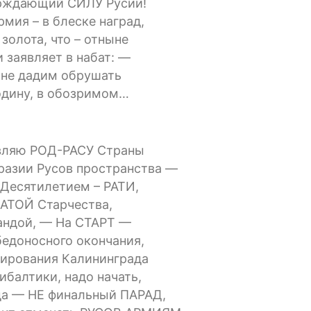
рждающий СИЛУ Русии!
рмия – в блеске наград,
 золота, что – отныне
и заявляет в набат: —
не дадим обрушать
дину, в обозримом…
вляю РОД-РАСУ Страны
разии Русов пространства —
Десятилетием – РАТИ,
ДАТОЙ Старчества,
андой, — На СТАРТ —
едоносного окончания,
ирования Калининграда
ибалтики, надо начать,
да — НЕ финальный ПАРАД,