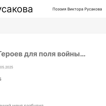
Поэзия Виктора Русакова
Героев для поля войны…
.05.2025
5
енний меня разбудил