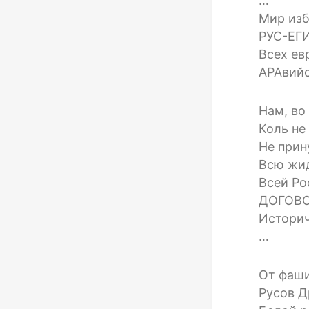
…
Мир изб
РУС-ЕГИ
Всех ев
АРАвийс
Нам, во
Коль не
Не прин
Всю жи
Всей Ро
ДОГОВОР
Истори
…
От фаш
Русов Д