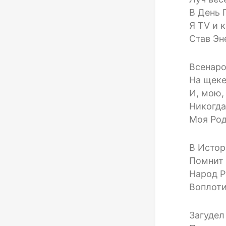
В День 
Я TV и 
Став Эн
Всенаро
На щеке
И, мою,
Никогда
Моя Род
В Истор
Помнит 
Народ Р
Воплоти
Загудел