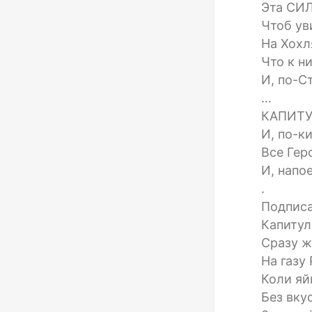
Эта СИЛ
Чтоб ув
На Хохл
Что к н
И, по-С
…
КАПИТУ
И, по-к
Все Гер
И, напое
.
Подпис
Капиту
Сразу ж
На газу
Коли яй
Без вку