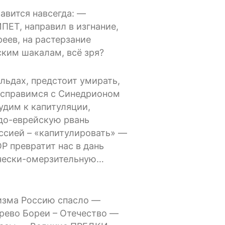
авится навсегда: —
ПЕТ, направил в изгнание,
реев, на растерзание
ким шакалам, всё зря?
 льдах, предстоит умирать,
 справимся с Синедрионом
удим к капитуляции,
до-еврейскую рвань
ссией – «капитулировать» —
 превратит нас в дань
чески-омерзительную…
изма Россию спасло —
рево Бореи – Отечество —