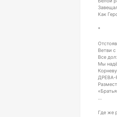
Белой 
Завещал
Как Гер
*
Отстояв
Ветви с
Все дол
Мы надё
Корневу
ДРЕВА-Р
Размест
«Братья
…
Где же 