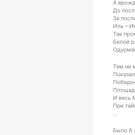
А врож
До посл
За посл
Иль – И
Так про
Белой р
Одурма
Тем не 
Показа
Победон
Площадь
И весь 
При тай
…
Было б 