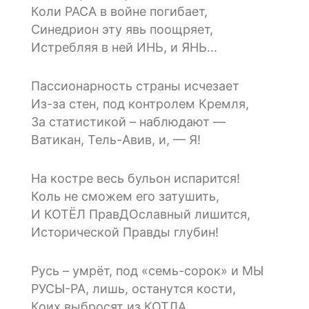
Коли РАСА в войне погибает,
Синедрион эту явь поощряет,
Истребляя в ней ИНЬ, и ЯНЬ…
Пассионарность страны исчезает
Из-за стен, под контролем Кремля,
За статистикой – наблюдают —
Ватикан, Тель-Авив, и, — Я!
На костре весь бульон испарится!
Коль не сможем его затушить,
И КОТЁЛ ПравДОславный лишится,
Исторической Правды глубин!
Русь – умрёт, под «семь-сорок» и МЫ
РУСЫ-РА, лишь, останутся кости,
Коих выбросят из КОТЛА,