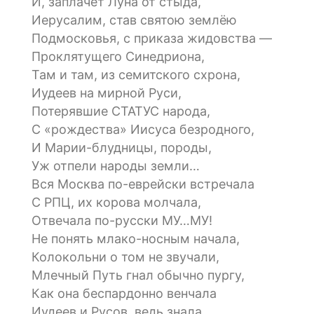
И, заплачет Луна от стыда,
Иерусалим, став святою землёю
Подмосковья, с приказа жидовства —
Проклятущего Синедриона,
Там и там, из семитского схрона,
Иудеев на мирной Руси,
Потерявшие СТАТУС народа,
С «рождества» Иисуса безродного,
И Марии-блудницы, породы,
Уж отпели народы земли…
Вся Москва по-еврейски встречала
С РПЦ, их корова молчала,
Отвечала по-русски МУ…МУ!
Не понять млако-носным начала,
Колокольни о том не звучали,
Млечный Путь гнал обычно пургу,
Как она беспардонно венчала
Иудеев и Русов, ведь знала