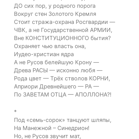
ДО сих пор, у родного порога
Вокруг стен Золотого Кремля
Стоит стража-охрана Росгвардии —
ЧВК, а не Государственной АРМИИ,
Вне КОНСТИТУЦИОННОГО бытия?
Охраняет чью власть она,
Иудео-христиан ядра
А не Русов белейшую Крону —
Древа РАСЫ — исконно любя —
Рода цвет — Трёх стволов КОРНИ,
Априори Древнейшего — РА —
По ЗАВЕТАМ ОТЦА — АПОЛЛОНА?!
*
Под «семь-сорок» танцуют шляпы,
На Манежной – Синедрион!
Но, не Русов звучит мат,