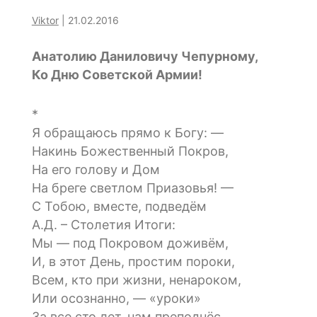
Viktor
|
21.02.2016
Анатолию Даниловичу Чепурному,
Ко Дню Советской Армии!
*
Я обращаюсь прямо к Богу: —
Накинь Божественный Покров,
На его голову и Дом
На бреге светлом Приазовья! —
С Тобою, вместе, подведём
А.Д. – Столетия Итоги:
Мы — под Покровом доживём,
И, в этот День, простим пороки,
Всем, кто при жизни, ненароком,
Или осознанно, — «уроки»
За все сто лет, нам преподнёс…