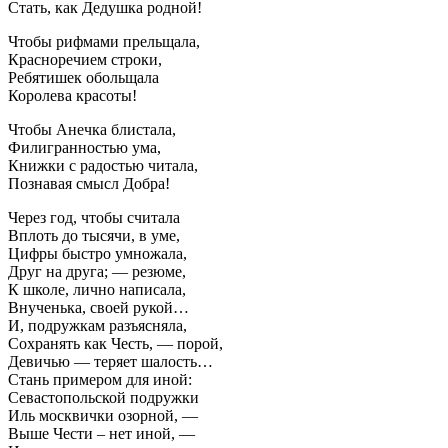
Стать, как Дедушка родной!
Чтобы рифмами прельщала,
Красноречием строки,
Ребятишек обольщала
Королева красоты!
Чтобы Анечка блистала,
Филигранностью ума,
Книжки с радостью читала,
Познавая смысл Добра!
Через год, чтобы считала
Вплоть до тысячи, в уме,
Цифры быстро умножала,
Друг на друга; — резюме,
К школе, лично написала,
Внученька, своей рукой…
И, подружкам разъясняла,
Сохранять как Честь, — порой,
Девичью — теряет шалость…
Стань примером для иной:
Севастопольской подружки
Иль москвички озорной, —
Выше Чести – нет иной, —