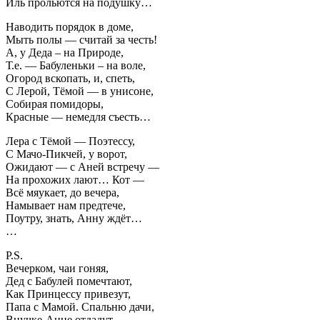
Иль прольются на подушку…
Наводить порядок в доме,
Мыть полы — считай за честь!
А, у Деда – на Природе,
Т.е. — Бабуленьки – на воле,
Огород вскопать, и, спеть,
С Лерой, Тёмой — в унисоне,
Собирая помидоры,
Красные — немедля съесть…
Лера с Тёмой — Поэтессу,
С Мачо-Пикчей, у ворот,
Ожидают — с Аней встречу —
На прохожих лают… Кот —
Всё мяукает, до вечера,
Намывает нам предтече,
Поутру, знать, Анну ждёт…
…
P.S.
Вечерком, чаи гоняя,
Дед с Бабулей помечтают,
Как Принцессу привезут,
Папа с Мамой. Спальню дачи,
Внучке-Анне отдадут