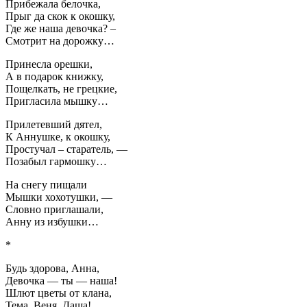
Прибежала белочка,
Прыг да скок к окошку,
Где же наша девочка? –
Смотрит на дорожку…
Принесла орешки,
А в подарок книжку,
Пощелкать, не грецкие,
Пригласила мышку…
Прилетевший дятел,
К Аннушке, к окошку,
Простучал – старатель, —
Позабыл гармошку…
На снегу пищали
Мышки хохотушки, —
Словно приглашали,
Анну из избушки…
*
Будь здорова, Анна,
Девочка — ты — наша!
Шлют цветы от клана,
Тема, Веня, Даша!