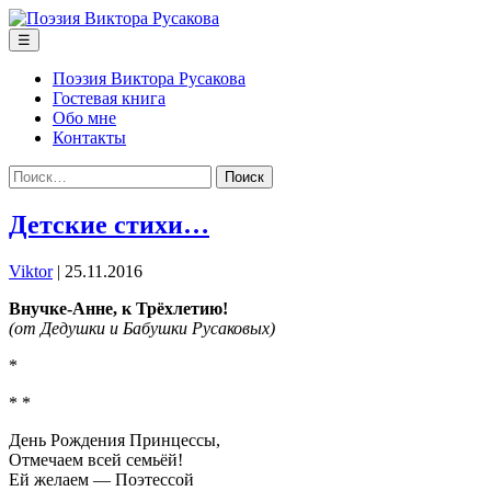
Перейти
к
Меню
☰
содержимому
Поэзия Виктора Русакова
Гостевая книга
Обо мне
Контакты
Найти:
Детские стихи…
Viktor
|
25.11.2016
Внучке-Анне, к Трёхлетию!
(от Дедушки и Бабушки Русаковых)
*
* *
День Рождения Принцессы,
Отмечаем всей семьёй!
Ей желаем — Поэтессой