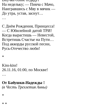
На недельку; — Пикча с Мачо,
Наигравшись с Мяу в мячик —
До утра, устав, заснут…
…
С Днём Рождения, Принцесса!
— С Юбилейной датой ТРИ!
Когда вырастишь — Невестой,
Встретишь Счастье на Пути…
Под аккорды русской песни,
Русь-Отечество люби!
*
Kiss-kiss!
26.11.16, 01:00, по Москве!
…
От Бабушки-Надежды !
(в Честь Трехлетия Анны)
*
* *