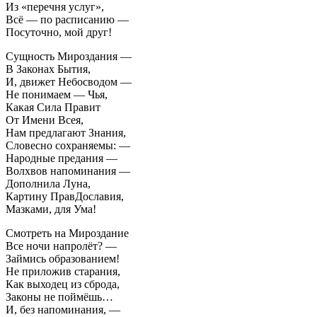
Из «перечня услуг»,
Всё — по расписанию —
Посуточно, мой друг!
Сущность Мироздания —
В Законах Бытия,
И, движет Небосводом —
Не понимаем — Чья,
Какая Сила Правит
От Имени Всея,
Нам предлагают Знания,
Словесно сохраняемы: —
Народные предания —
Волхвов напоминания —
Дополнила Луна,
Картину ПравДославия,
Мазками, для Ума!
Смотреть на Мироздание
Все ночи напролёт? —
Займись образованием!
Не приложив старания,
Как выходец из сброда,
Законы не поймёшь…
И, без напоминания, —