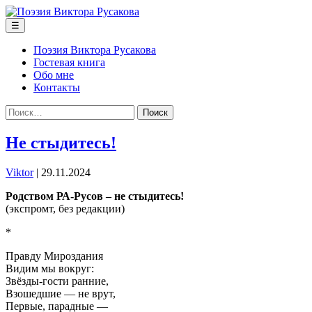
Перейти
к
Меню
☰
содержимому
Поэзия Виктора Русакова
Гостевая книга
Обо мне
Контакты
Найти:
Не стыдитесь!
Viktor
|
29.11.2024
Родством РА-Русов – не стыдитесь!
(экспромт, без редакции)
*
Правду Мироздания
Видим мы вокруг:
Звёзды-гости ранние,
Взошедшие — не врут,
Первые, парадные —