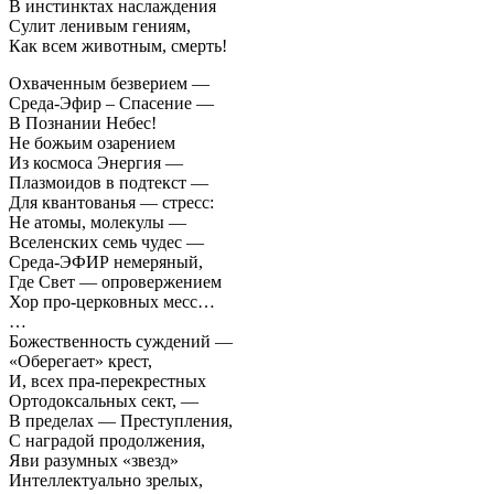
В инстинктах наслаждения
Сулит ленивым гениям,
Как всем животным, смерть!
Охваченным безверием —
Среда-Эфир – Спасение —
В Познании Небес!
Не божьим озарением
Из космоса Энергия —
Плазмоидов в подтекст —
Для квантованья — стресс:
Не атомы, молекулы —
Вселенских семь чудес —
Среда-ЭФИР немеряный,
Где Свет — опровержением
Хор про-церковных месс…
…
Божественность суждений —
«Оберегает» крест,
И, всех пра-перекрестных
Ортодоксальных сект, —
В пределах — Преступления,
С наградой продолжения,
Яви разумных «звезд»
Интеллектуально зрелых,