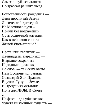
Сам зарисуй «скитания»
По трассам ранних звёзд.
Естественность рождения —
День просчитай Земли
Логический критерий
Из Млечного пути –
Прими без возражений,
Суть солнечной материи,
Как в ней свою спасти
Живой биоматерию?
Претензии галактик —
Двенадцати, парадных: —
В архиве сохранить
Народные предания,
Со слов, — так сему быть!
Нам Осолонь исправила
Созвездий Яви Правила —
Вручив Луну — Земле,
В Преданиях оставила
Ночь для ЛЮБВИ Семье!
…
Не факт – для ублажения
Чувств низменных существ —