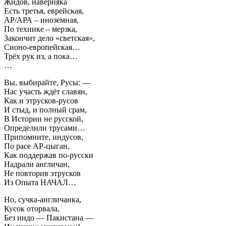
Жидов, наверняка
Есть третья, еврейская,
АР/АРА – иноземная,
По технике – мерзка,
Закончит дело «светская»,
Сионо-европейская…
Трёх рук из, а пока…
…
Вы, выбирайте, Русы: —
Нас участь ждёт славян,
Как и этрусков-русов
И стыд, и полный срам,
В Истории не русской,
Определили трусами…
Припомните, индусов,
По расе АР-цыган,
Как поддержав по-русски
Надрали англичан,
Не повторив этрусков
Из Опыта НАЧАЛ…
Но, сучка-англичанка,
Кусок оторвала,
Без индо — Пакистана —