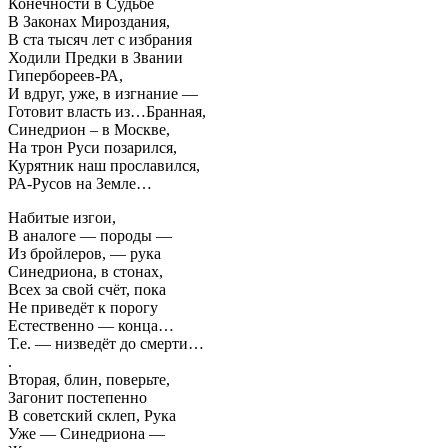
Конечности в Судьбе
В Законах Мироздания,
В ста тысяч лет с избрания
Ходили Предки в Звании
Гипербореев-РА,
И вдруг, уже, в изгнание —
Готовит власть из…Бранная,
Синедрион – в Москве,
На трон Руси позарился,
Курятник наш прославился,
РА-Русов на Земле…
Набитые изгои,
В аналоге — породы —
Из бройлеров, — рука
Синедриона, в стонах,
Всех за свой счёт, пока
Не приведёт к порогу
Естественно — конца…
Т.е. — низведёт до смерти…
.
Вторая, блин, поверьте,
Загонит постепенно
В советский склеп, Рука
Уже — Синедриона —