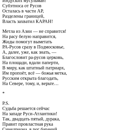
Индуских мусульман!
Субэтноса от Русов
Осталась в части АР,
Разделены границей,
Власть захватил КАРАН!
Метла из Азии — не справится!
На расу белую направится,
Жиды помогут выметать
РА-Русов сразу в Подмосковье,
А, далее, уже, как знать, —
Благословит ра-русов церковь,
На площади, вдали паперти,
В миру, как штатный патриарх,
Им пропоёт, всё — божья метка,
Русским открыта благодать,
На Севере, тому, и, верьте…
*
P.S.
Судьба решается сейчас
На западе Руси-Атлантики!
Так, двадцать пятый, дурака,
Правит провластная рука
Синедриона, в рог бараний,