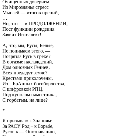
Очищенных доверием
Из Мирозданья стресс
Мыслей — итогов прений,
…
Но, это — в ПРОДОЛЖЕНИИ,
Пост функции рождения,
Заявит Интеллект!
.
А, что, мы, Русы, Белые,
Не понимаем этого, —
Погрязла Русь в грехе?
В оргазме наслаждений,
Дом одиозных Гениев,
Всех предадут земле?
Крестами приколочены,
Из…БрАнных богоборчества,
С шифровкой РПЦ,
Под куполом наместника,
С горбатым, на лице?
*
Я призываю к Знаниям:
За РАСУ, Род – к Борьбе,
Русов к — Опознаванию,